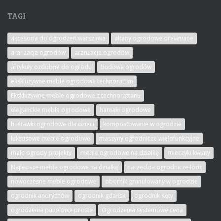
TAGI
akcesoria do ogrodzeń warszawa
altany ogrodowe drewniane
aranżacja ogrodów
aranżacje ogrodów
artykuły ozdobne do ogrodu
budowa ogrodów
ekskluzywne meble ogrodowe technorattan
Ekskluzywne meble ogrodowe z technorattanu
eleganckie meble ogrodowe
hamaki ogrodowe
huśtawki ogrodowe dla dzieci
kompostowanie w ogrodzie
luksusowe meble ogrodowe
maszyny ogrodnicze wielofunkcyjne
małe ogrody projekty
meble ogrodowe na działkę
mieczyki kwiaty
Najlepsze meble ogrodowe na działkę
narzędzia ogrodnicze łódź
nowoczesne meble ogrodowe
obornik granulowany w ogrodzie
ogrodnik andrychów
ogrodnik gdańsk
ogrodnik Kęty
ogrodzenia panelowe proste
Ogrodzenia systemowe cena