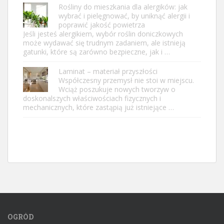
Rośliny do mieszkania dla alergików: jak
wybrać i pielęgnować, by uniknąć alergii i
poprawić jakość powietrza
Jeśli jesteś alergikiem, wybór roślin doniczkowych
może wydawać się trudnym zadaniem, ale istnieją
gatunki, które są zarówno bezpieczne, jak i …
Laminat – materiał przyszłości
Współczesny przemysł nie stoi w miejscu.
Wciąż poszukuje nowych tworzyw o
doskonalszych właściwościach fizycznych i
mechanicznych, które zastąpią już istniejące …
OGRÓD