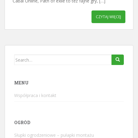
Cabal Online, Path of exile to też fajne gry, […]
CZYTAJ WIĘCEJ
Search
for:
MENU
Współpraca i kontakt
OGRÓD
Słupki ogrodzeniowe – pułapki montażu