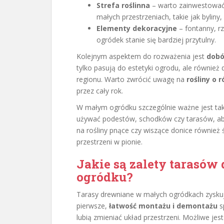
Strefa roślinna
– warto zainwestować 
małych przestrzeniach, takie jak bylin
Elementy dekoracyjne
– fontanny, rz
ogródek stanie się bardziej przytulny.
Kolejnym aspektem do rozważenia jest
dobó
tylko pasują do estetyki ogrodu, ale równie
regionu. Warto zwrócić uwagę na
rośliny o 
przez cały rok.
W małym ogródku szczególnie ważne jest ta
używać podestów, schodków czy tarasów, aby 
na rośliny pnące czy wiszące donice również
przestrzeni w pionie.
Jakie są zalety tarasó
ogródku?
Tarasy drewniane w małych ogródkach zyskuj
pierwsze,
łatwość montażu i demontażu
s
lubią zmieniać układ przestrzeni. Możliwe jes