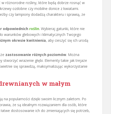
w różnorodne rośliny, które będą dobrze rosnąć w
y, krzewy ozdobne czy mobilne donice z kwiatami.
eźby czy lampiony dodadzą charakteru i sprawią, że
r odpowiednich
roślin
. Wybieraj gatunki, które nie
ż do warunków glebowych i klimatycznych Twojego
różnym okresie kwitnienia
, aby cieszyć się ich urodą
kże
zastosowanie różnych poziomów
. Można
stworzyć wrażenie głębi. Elementy takie jak trejaże
 świetnie się sprawdzą, maksymalizując wykorzystanie
w drewnianych w małym
ą na popularności dzięki swoim licznym zaletom. Po
prawia, że są idealnym rozwiązaniem dla osób, które
t łatwe dostosowanie ich do zmieniających się potrzeb,