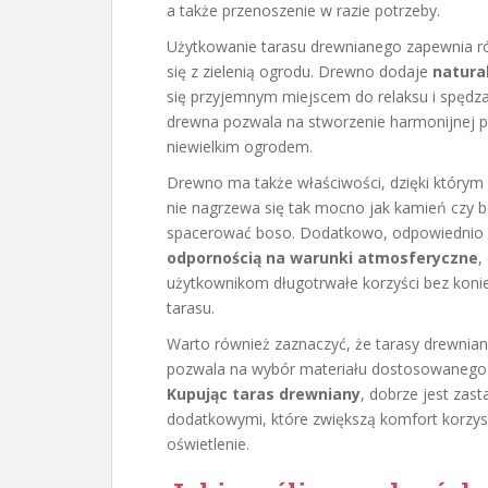
a także przenoszenie w razie potrzeby.
Użytkowanie tarasu drewnianego zapewnia ró
się z zielenią ogrodu. Drewno dodaje
natura
się przyjemnym miejscem do relaksu i spędza
drewna pozwala na stworzenie harmonijnej pr
niewielkim ogrodem.
Drewno ma także właściwości, dzięki którym 
nie nagrzewa się tak mocno jak kamień czy 
spacerować boso. Dodatkowo, odpowiednio 
odpornością na warunki atmosferyczne
,
użytkownikom długotrwałe korzyści bez koni
tarasu.
Warto również zaznaczyć, że tarasy drewnia
pozwala na wybór materiału dostosowanego d
Kupując taras drewniany
, dobrze jest zas
dodatkowymi, które zwiększą komfort korzyst
oświetlenie.