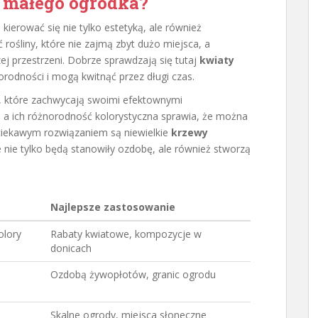
o małego ogródka?
kierować się nie tylko estetyką, ale również
rośliny, które nie zajmą zbyt dużo miejsca, a
j przestrzeni. Dobrze sprawdzają się tutaj
kwiaty
orodności i mogą kwitnąć przez długi czas.
, które zachwycają swoimi efektownymi
, a ich różnorodność kolorystyczna sprawia, że można
ciekawym rozwiązaniem są niewielkie
krzewy
re nie tylko będą stanowiły ozdobę, ale również stworzą
Najlepsze zastosowanie
olory
Rabaty kwiatowe, kompozycje w
donicach
Ozdobą żywopłotów, granic ogrodu
Skalne ogrody, miejsca słoneczne