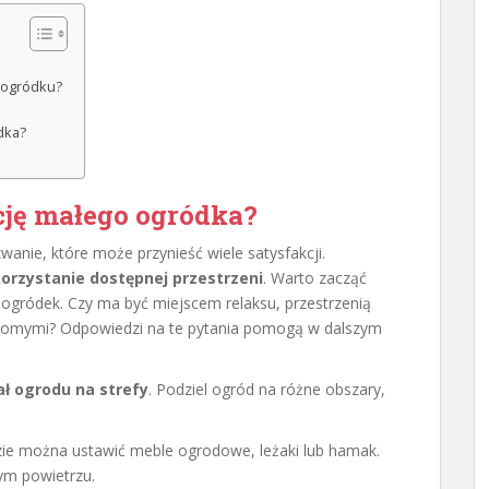
 ogródku?
dka?
ję małego ogródka?
anie, które może przynieść wiele satysfakcji.
rzystanie dostępnej przestrzeni
. Warto zacząć
z ogródek. Czy ma być miejscem relaksu, przestrzenią
jomymi? Odpowiedzi na te pytania pomogą w dalszym
ał ogrodu na strefy
. Podziel ogród na różne obszary,
zie można ustawić meble ogrodowe, leżaki lub hamak.
żym powietrzu.