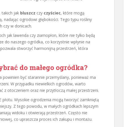
 takich jak
bluszcz
czy
czyściec
, które mogą
ą, nadając ogrodowi głębokości. Tego typu rośliny
h czy w donicach.
ich jak lawenda czy ziarnopłon, które nie tylko będą
acze do naszego ogródka, co korzystnie wpłynie na
pozwala stworzyć harmonijną przestrzeń, która
ybrać do małego ogródka?
powinien być starannie przemyślany, ponieważ ma
trzeni. W przypadku niewielkich ogrodów, warto
ć z otoczeniem oraz nie przytłoczą małej przestrzeni.
ć płotu. Wysokie ogrodzenia mogą tworzyć zamkniętą
mniejszy. Z tego powodu, w małych ogródkach lepszym
łaniają widoku i otwierają przestrzeń. Często nie
owej, co upraszcza proces ich zakupu i montażu.