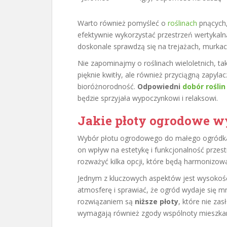
Warto również pomyśleć o
roślinach
pnących,
efektywnie wykorzystać przestrzeń wertykaln
doskonale sprawdzą się na trejażach, murkac
Nie zapominajmy o roślinach wieloletnich, tak
pięknie kwitły, ale również przyciągną zapyl
bioróżnorodność.
Odpowiedni
dobór roślin
będzie sprzyjała wypoczynkowi i relaksowi.
Jakie płoty ogrodowe w
Wybór płotu ogrodowego do małego ogródka 
on wpływ na estetykę i funkcjonalność przes
rozważyć kilka opcji, które będą harmonizowa
Jednym z kluczowych aspektów jest wysokoś
atmosferę i sprawiać, że ogród wydaje się 
rozwiązaniem są
niższe płoty
, które nie zas
wymagają również zgody wspólnoty mieszkani