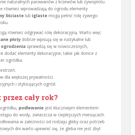
tanie naturalnych parawanów z krzewów lub żywopłotu.
 ale również wprowadzają do ogrodu elementy
y liściaste
lub
iglaste
mogą pełnić rolę żywego
roku.
ogą również odgrywać rolę dekoracyjną. Warto więc
ane płoty
dobrze wpisują się w rustykalne lub
 ogrodzenia
sprawdzą się w nowoczesnych,
że dodać elementy dekoracyjne, takie jak donice z
ter ogródka.
zestrzeń.
 dla większej prywatności.
jnych i stylizujących ogród.
 przez cały rok?
 ogródku,
podlewanie
jest kluczowym elementem
dostępu do wody, zwłaszcza w cieplejszych miesiącach.
dlewania w zależności od rodzaju gleby oraz potrzeb
zowych dni warto upewnić się, że gleba nie jest zbyt