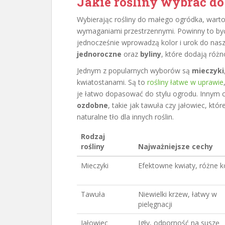
Jakie rośliny wybrać d
Wybierając rośliny do małego ogródka, warto 
wymaganiami przestrzennymi. Powinny to być 
jednocześnie wprowadzą kolor i urok do nasze
jednoroczne
oraz
byliny
, które dodają różn
Jednym z popularnych wyborów są
mieczyki
kwiatostanami. Są to
rośliny łatwe w uprawie
je łatwo dopasować do stylu ogrodu. Innym 
ozdobne
, takie jak tawuła czy jałowiec, któ
naturalne tło dla innych roślin.
Rodzaj
rośliny
Najważniejsze cechy
Mieczyki
Efektowne kwiaty, różne k
Tawuła
Niewielki krzew, łatwy w
pielęgnacji
Jałowiec
Igły, odporność na suszę