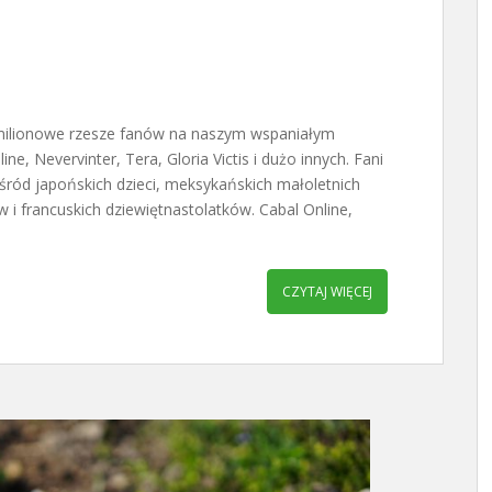
ą milionowe rzesze fanów na naszym wspaniałym
ne, Nevervinter, Tera, Gloria Victis i dużo innych. Fani
ród japońskich dzieci, meksykańskich małoletnich
i francuskich dziewiętnastolatków. Cabal Online,
CZYTAJ WIĘCEJ