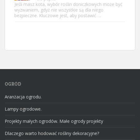
Jeśli masz kota, wybór roślin doniczkowych może być
wyzwaniem, gdyż nie wszystkie są dla niego
bezpieczne. Kluczowe jest, aby postawić …
OGRÓD
Aranżacja ogrodu.
Lampy ogrodowe.
Projekty małych ogrodów. Małe ogrody projekty
Dlaczego warto hodować rośliny dekoracyjne?