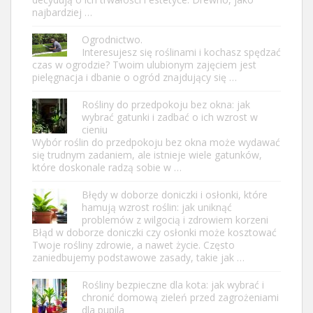
najbardziej …
Ogrodnictwo.
Interesujesz się roślinami i kochasz spędzać
czas w ogrodzie? Twoim ulubionym zajęciem jest
pielęgnacja i dbanie o ogród znajdujący się …
Rośliny do przedpokoju bez okna: jak
wybrać gatunki i zadbać o ich wzrost w
cieniu
Wybór roślin do przedpokoju bez okna może wydawać
się trudnym zadaniem, ale istnieje wiele gatunków,
które doskonale radzą sobie w …
Błędy w doborze doniczki i osłonki, które
hamują wzrost roślin: jak uniknąć
problemów z wilgocią i zdrowiem korzeni
Błąd w doborze doniczki czy osłonki może kosztować
Twoje rośliny zdrowie, a nawet życie. Często
zaniedbujemy podstawowe zasady, takie jak …
Rośliny bezpieczne dla kota: jak wybrać i
chronić domową zieleń przed zagrożeniami
dla pupila