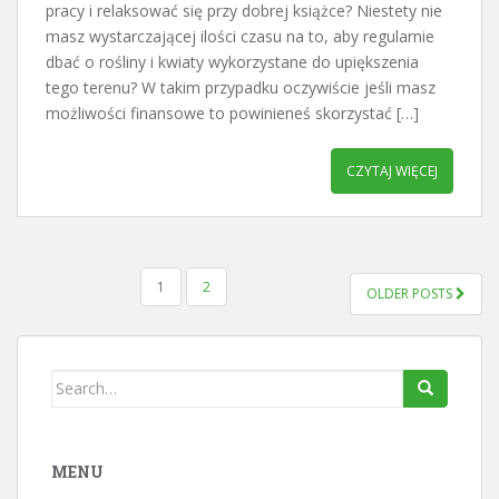
pracy i relaksować się przy dobrej książce? Niestety nie
masz wystarczającej ilości czasu na to, aby regularnie
dbać o rośliny i kwiaty wykorzystane do upiększenia
tego terenu? W takim przypadku oczywiście jeśli masz
możliwości finansowe to powinieneś skorzystać […]
CZYTAJ WIĘCEJ
STRONICOWANIE
1
2
OLDER POSTS
WPISÓW
Search
for:
MENU