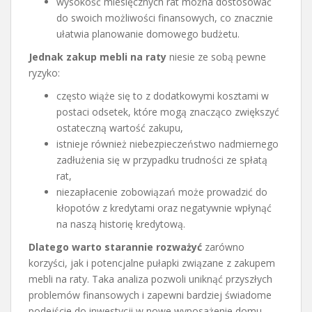
wysokość miesięcznych rat można dostosować
do swoich możliwości finansowych, co znacznie
ułatwia planowanie domowego budżetu.
Jednak zakup mebli na raty
niesie ze sobą pewne
ryzyko:
często wiąże się to z dodatkowymi kosztami w
postaci odsetek, które mogą znacząco zwiększyć
ostateczną wartość zakupu,
istnieje również niebezpieczeństwo nadmiernego
zadłużenia się w przypadku trudności ze spłatą
rat,
niezapłacenie zobowiązań może prowadzić do
kłopotów z kredytami oraz negatywnie wpłynąć
na naszą historię kredytową.
Dlatego warto starannie rozważyć
zarówno
korzyści, jak i potencjalne pułapki związane z zakupem
mebli na raty. Taka analiza pozwoli uniknąć przyszłych
problemów finansowych i zapewni bardziej świadome
podejście do inwestycji w nowe wyposażenie domu.