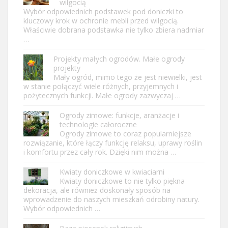
wilgocią
Wybór odpowiednich podstawek pod doniczki to
kluczowy krok w ochronie mebli przed wilgocią.
Właściwie dobrana podstawka nie tylko zbiera nadmiar
…
Projekty małych ogrodów. Małe ogrody
projekty
Mały ogród, mimo tego że jest niewielki, jest
w stanie połączyć wiele różnych, przyjemnych i
pożytecznych funkcji. Małe ogrody zazwyczaj …
Ogrody zimowe: funkcje, aranżacje i
technologie całoroczne
Ogrody zimowe to coraz popularniejsze
rozwiązanie, które łączy funkcję relaksu, uprawy roślin
i komfortu przez cały rok. Dzięki nim można …
Kwiaty doniczkowe w kwiaciarni
Kwiaty doniczkowe to nie tylko piękna
dekoracja, ale również doskonały sposób na
wprowadzenie do naszych mieszkań odrobiny natury.
Wybór odpowiednich …