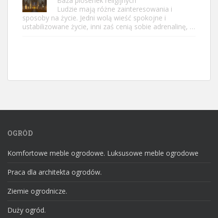
Baza piosenek religijnych
Ludzie mają różne zainteresowania i
sposoby na życie. Jedni wolą wieść spokojne i
ustabilizowane życie, inni zaś cenią sobie adrenalinę, …
OGRÓD
Komfortowe meble ogrodowe. Luksusowe meble ogrodowe
Praca dla architekta ogrodów.
Ziemie ogrodnicze.
Duży ogród.