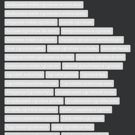
ekskluzywne meble ogrodowe technorattan
Ekskluzywne meble ogrodowe z technorattanu
eleganckie meble ogrodowe
hamaki ogrodowe
huśtawki ogrodowe dla dzieci
kompostowanie w ogrodzie
luksusowe meble ogrodowe
maszyny ogrodnicze wielofunkcyjne
małe ogrody projekty
meble ogrodowe na działkę
mieczyki kwiaty
Najlepsze meble ogrodowe na działkę
narzędzia ogrodnicze łódź
nowoczesne meble ogrodowe
obornik granulowany w ogrodzie
ogrodnik andrychów
ogrodnik gdańsk
ogrodnik Kęty
ogrodzenia panelowe proste
Ogrodzenia systemowe cena
Pielęgnacja Ogrodów Kęty
projektowanie ogrodów Brzozów
projektowanie ogrodów gdańsk
projektowanie ogrodów Jasło
projekty ogrodów Warszawa
system nawadniania ogrodu
systemy nawadniania ogrodu
Tanie meble ogrodowe
Typy mebli ogrodowych
usługi ogrodnicze łódź