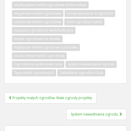
ekskluzywne meble ogrodowe technorattan
eleganckie meble ogrodowe
kompostowanie w ogrodzie
luksusowe meble ogrodowe
małe ogrody projekty
maszyny ogrodnicze wielofunkcyjne
meble ogrodowe na działkę
Najlepsze meble ogrodowe na działkę
nowoczesne meble ogrodowe
Ogrodzenia systemowe cena
system nawadniania ogrodu
Typy mebli ogrodowych
Zakładanie ogrodów śląsk
Nawigacja
Projekty małych ogrodów. Małe ogrody projekty
wpisu
System nawadniania ogrodu.