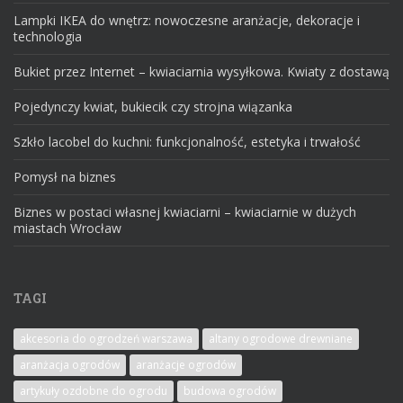
Lampki IKEA do wnętrz: nowoczesne aranżacje, dekoracje i
technologia
Bukiet przez Internet – kwiaciarnia wysyłkowa. Kwiaty z dostawą
Pojedynczy kwiat, bukiecik czy strojna wiązanka
Szkło lacobel do kuchni: funkcjonalność, estetyka i trwałość
Pomysł na biznes
Biznes w postaci własnej kwiaciarni – kwiaciarnie w dużych
miastach Wrocław
TAGI
akcesoria do ogrodzeń warszawa
altany ogrodowe drewniane
aranżacja ogrodów
aranżacje ogrodów
artykuły ozdobne do ogrodu
budowa ogrodów