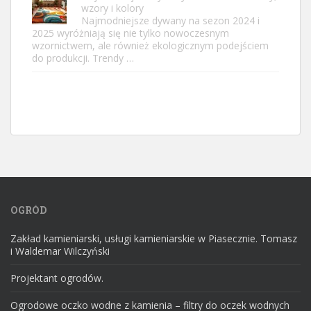
wzory i kolory
Najmodniejsze dywany na sezon 2024 i
2025 wyróżniają się nie tylko nowoczesnym
wzornictwem, ale również ekologicznym podejściem
do produkcji. Trendy …
OGRÓD
Zakład kamieniarski, usługi kamieniarskie w Piasecznie. Tomasz
i Waldemar Wilczyński
Projektant ogrodów.
Ogrodowe oczko wodne z kamienia – filtry do oczek wodnych