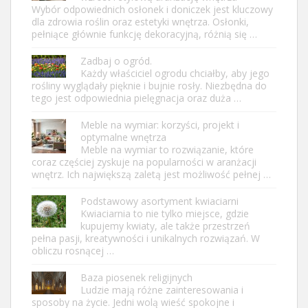
Wybór odpowiednich osłonek i doniczek jest kluczowy
dla zdrowia roślin oraz estetyki wnętrza. Osłonki,
pełniące głównie funkcję dekoracyjną, różnią się …
Zadbaj o ogród.
Każdy właściciel ogrodu chciałby, aby jego
rośliny wyglądały pięknie i bujnie rosły. Niezbędna do
tego jest odpowiednia pielęgnacja oraz duża …
Meble na wymiar: korzyści, projekt i
optymalne wnętrza
Meble na wymiar to rozwiązanie, które
coraz częściej zyskuje na popularności w aranżacji
wnętrz. Ich największą zaletą jest możliwość pełnej …
Podstawowy asortyment kwiaciarni
Kwiaciarnia to nie tylko miejsce, gdzie
kupujemy kwiaty, ale także przestrzeń
pełna pasji, kreatywności i unikalnych rozwiązań. W
obliczu rosnącej …
Baza piosenek religijnych
Ludzie mają różne zainteresowania i
sposoby na życie. Jedni wolą wieść spokojne i