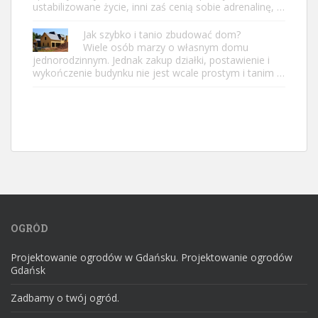
ustabilizowane życie, inni zaś cenią sobie adrenalinę, …
Jak szybko i tanio zbudować dom?
Wiele osób marzy o własnym domu
jednorodzinnym. Jednak zakup działki, postawienie i
wykończenie budynku nie jest wcale prostym i tanim …
OGRÓD
Projektowanie ogrodów w Gdańsku. Projektowanie ogrodów
Gdańsk
Zadbamy o twój ogród.