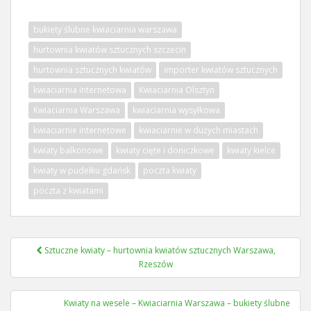
bukiety ślubne kwiaciarnia warszawa
hurtownia kwiatów sztucznych szczecin
hurtownia sztucznych kwiatów
importer kwiatów sztucznych
kwiaciarnia internetowa
Kwiaciarnia Olsztyn
Kwiaciarnia Warszawa
kwiaciarnia wysyłkowa
kwiaciarnie internetowe
kwiaciarnie w dużych miastach
kwiaty balkonowe
kwiaty cięte i doniczkowe
kwiaty kielce
kwiaty w pudełku gdańsk
poczta kwiaty
poczta z kwiatami
Nawigacja
Sztuczne kwiaty – hurtownia kwiatów sztucznych Warszawa,
wpisu
Rzeszów
Kwiaty na wesele – Kwiaciarnia Warszawa – bukiety ślubne