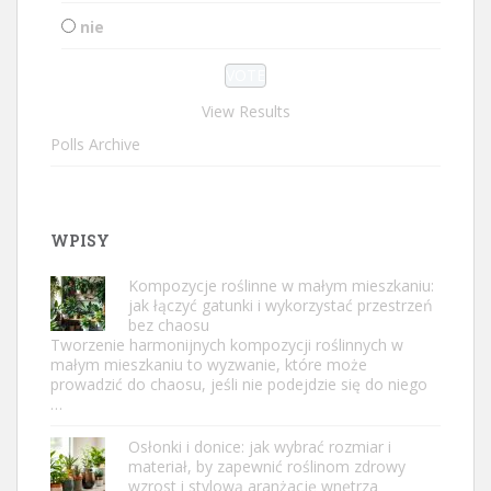
nie
View Results
Polls Archive
WPISY
Kompozycje roślinne w małym mieszkaniu:
jak łączyć gatunki i wykorzystać przestrzeń
bez chaosu
Tworzenie harmonijnych kompozycji roślinnych w
małym mieszkaniu to wyzwanie, które może
prowadzić do chaosu, jeśli nie podejdzie się do niego
…
Osłonki i donice: jak wybrać rozmiar i
materiał, by zapewnić roślinom zdrowy
wzrost i stylową aranżację wnętrza