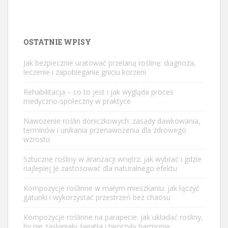
OSTATNIE WPISY
Jak bezpiecznie uratować przelaną roślinę: diagnoza,
leczenie i zapobieganie gniciu korzeni
Rehabilitacja – co to jest i jak wygląda proces
medyczno-społeczny w praktyce
Nawożenie roślin doniczkowych: zasady dawkowania,
terminów i unikania przenawożenia dla zdrowego
wzrostu
Sztuczne rośliny w aranżacji wnętrz: jak wybrać i gdzie
najlepiej je zastosować dla naturalnego efektu
Kompozycje roślinne w małym mieszkaniu: jak łączyć
gatunki i wykorzystać przestrzeń bez chaosu
Kompozycje roślinne na parapecie: jak układać rośliny,
by nie zasłaniały światła i tworzyły harmonię