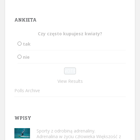
ANKIETA
Czy często kupujesz kwiaty?
tak
nie
View Results
Polls Archive
WPISY
Sporty z odrobiną adrenaliny.
Adrenalina w życiu człowieka Większość z