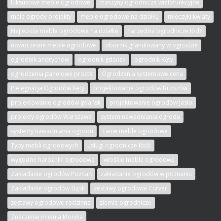
luksusowe meble ogrodowe
maszyny ogrodnicze wielofunkcyjne
małe ogrody projekty
meble ogrodowe na działkę
mieczyki kwiaty
Najlepsze meble ogrodowe na działkę
narzędzia ogrodnicze łódź
nowoczesne meble ogrodowe
obornik granulowany w ogrodzie
ogrodnik andrychów
ogrodnik gdańsk
ogrodnik Kęty
ogrodzenia panelowe proste
Ogrodzenia systemowe cena
Pielęgnacja Ogrodów Kęty
projektowanie ogrodów Brzozów
projektowanie ogrodów gdańsk
projektowanie ogrodów Jasło
projekty ogrodów Warszawa
system nawadniania ogrodu
systemy nawadniania ogrodu
Tanie meble ogrodowe
Typy mebli ogrodowych
usługi ogrodnicze łódź
wygodne narożniki ogrodowe
włoskie meble ogrodowe
Zakładanie ogrodów Poznań
zakładanie ogrodów w poznaniu
Zakładanie ogrodów śląsk
zestawy ogrodowe Curver
zestawy ogrodowe rodzinne
ziemie ogrodnicze
Znaczenie imienia Monika