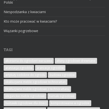
Polski
Niespodzianka z kwiaciarni
Kto może pracować w kwiaciarni?
Wiązanki pogrzebowe
TAGI
akcesoria do ogrodzeń warszawa
altany ogrodowe drewniane
aranżacja ogrodów
aranżacje ogrodów
artykuły ozdobne do ogrodu
budowa ogrodów
ekskluzywne meble ogrodowe technorattan
Ekskluzywne meble ogrodowe z technorattanu
eleganckie meble ogrodowe
hamaki ogrodowe
huśtawki ogrodowe dla dzieci
kompostowanie w ogrodzie