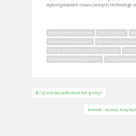
wykorzystaniem nowoczesnych technologii or
blaty kuchenne piaseczno
blaty piaseczno
ka
kamieniarstwo warszawa
kamieniarze warszawa
schody zewnętrzne z kamienia warszawa
tomek 
zakład kamieniarski piaseczno
zakłady kamienia
Nawigacja
Czy uraz więzadła może być groźny?
wpisu
Kominki – montaż, blaty ku