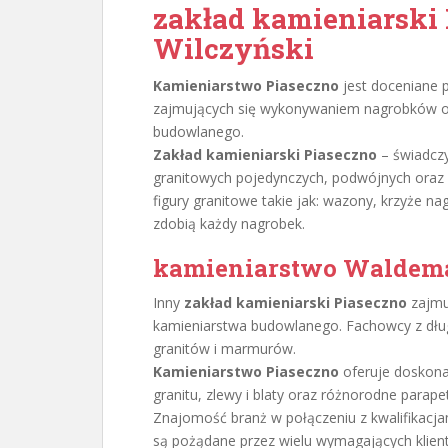
zakład kamieniarski
Wilczyński
Kamieniarstwo Piaseczno
jest doceniane p
zajmujących się wykonywaniem nagrobków or
budowlanego.
Zakład kamieniarski Piaseczno
– świadcz
granitowych pojedynczych, podwójnych oraz 
figury granitowe takie jak: wazony, krzyże nag
zdobią każdy nagrobek.
kamieniarstwo Waldema
Inny
zakład kamieniarski Piaseczno
zajmu
kamieniarstwa budowlanego. Fachowcy z dłu
granitów i marmurów.
Kamieniarstwo Piaseczno
oferuje doskona
granitu, zlewy i blaty oraz różnorodne parap
Znajomość branż w połączeniu z kwalifikacj
są pożądane przez wielu wymagających klien