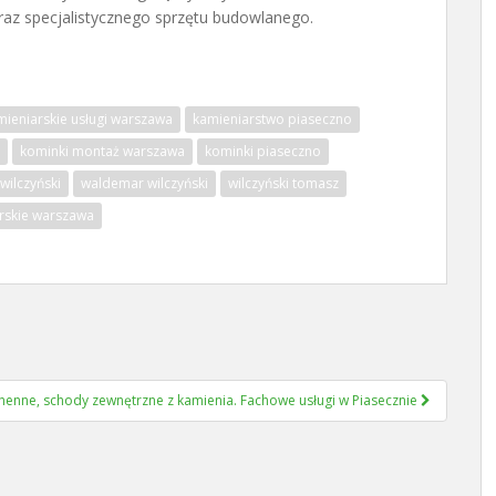
az specjalistycznego sprzętu budowlanego.
mieniarskie usługi warszawa
kamieniarstwo piaseczno
kominki montaż warszawa
kominki piaseczno
wilczyński
waldemar wilczyński
wilczyński tomasz
rskie warszawa
chenne, schody zewnętrzne z kamienia. Fachowe usługi w Piasecznie