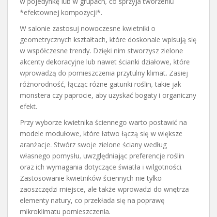
w pojedynkę lub w grupach, co sprzyja tworzeniu
*efektownej kompozycji*.
W salonie zastosuj nowoczesne kwietniki o
geometrycznych kształtach, które doskonale wpisują się
w współczesne trendy. Dzięki nim stworzysz zielone
akcenty dekoracyjne lub nawet ścianki działowe, które
wprowadzą do pomieszczenia przytulny klimat. Zasiej
różnorodność, łącząc różne gatunki roślin, takie jak
monstera czy paprocie, aby uzyskać bogaty i organiczny
efekt.
Przy wyborze kwietnika ściennego warto postawić na
modele modułowe, które łatwo łączą się w większe
aranżacje. Stwórz swoje zielone ściany według
własnego pomysłu, uwzględniając preferencje roślin
oraz ich wymagania dotyczące światła i wilgotności.
Zastosowanie kwietników ściennych nie tylko
zaoszczędzi miejsce, ale także wprowadzi do wnętrza
elementy natury, co przekłada się na poprawę
mikroklimatu pomieszczenia.