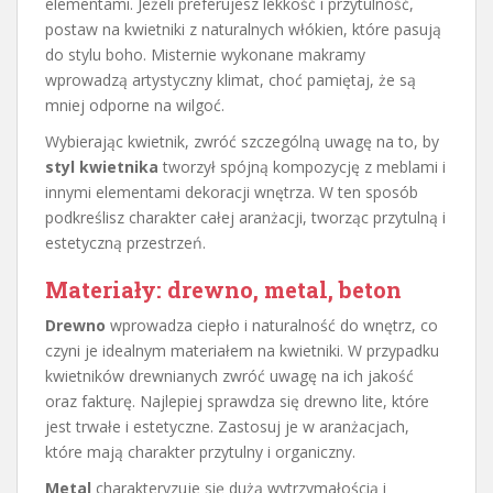
elementami. Jeżeli preferujesz lekkość i przytulność,
postaw na kwietniki z naturalnych włókien, które pasują
do stylu boho. Misternie wykonane makramy
wprowadzą artystyczny klimat, choć pamiętaj, że są
mniej odporne na wilgoć.
Wybierając kwietnik, zwróć szczególną uwagę na to, by
styl kwietnika
tworzył spójną kompozycję z meblami i
innymi elementami dekoracji wnętrza. W ten sposób
podkreślisz charakter całej aranżacji, tworząc przytulną i
estetyczną przestrzeń.
Materiały: drewno, metal, beton
Drewno
wprowadza ciepło i naturalność do wnętrz, co
czyni je idealnym materiałem na kwietniki. W przypadku
kwietników drewnianych zwróć uwagę na ich jakość
oraz fakturę. Najlepiej sprawdza się drewno lite, które
jest trwałe i estetyczne. Zastosuj je w aranżacjach,
które mają charakter przytulny i organiczny.
Metal
charakteryzuje się dużą wytrzymałością i