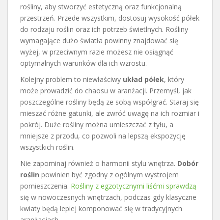
rośliny, aby stworzyć estetyczną oraz funkcjonalną
przestrzeń. Przede wszystkim, dostosuj wysokość półek
do rodzaju roślin oraz ich potrzeb świetlnych. Rośliny
wymagające dużo światła powinny znajdować się
wyżej, w przeciwnym razie możesz nie osiągnąć
optymalnych warunków dla ich wzrostu.
Kolejny problem to niewłaściwy
układ półek
, który
może prowadzić do chaosu w aranżacji. Przemyśl, jak
poszczególne rośliny będą ze sobą współgrać. Staraj się
mieszać różne gatunki, ale zwróć uwagę na ich rozmiar i
pokrój. Duże rośliny można umieszczać z tyłu, a
mniejsze z przodu, co pozwoli na lepszą ekspozycję
wszystkich roślin.
Nie zapominaj również o harmonii stylu wnętrza.
Dobór
roślin
powinien być zgodny z ogólnym wystrojem
pomieszczenia.
Rośliny z egzotycznymi liśćmi sprawdzą
się w nowoczesnych wnętrzach, podczas gdy klasyczne
kwiaty będą lepiej komponować się w tradycyjnych
aranżacjach.