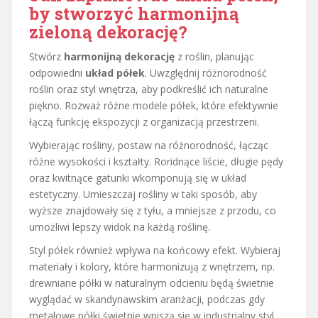
by stworzyć harmonijną
zieloną dekorację?
Stwórz
harmonijną dekorację
z roślin, planując
odpowiedni
układ półek
. Uwzględnij różnorodność
roślin oraz styl wnętrza, aby podkreślić ich naturalne
piękno. Rozważ różne modele półek, które efektywnie
łączą funkcję ekspozycji z organizacją przestrzeni.
Wybierając rośliny, postaw na różnorodność, łącząc
różne wysokości i kształty. Roridnące liście, długie pędy
oraz kwitnące gatunki wkomponują się w układ
estetyczny. Umieszczaj rośliny w taki sposób, aby
wyższe znajdowały się z tyłu, a mniejsze z przodu, co
umożliwi lepszy widok na każdą roślinę.
Styl półek również wpływa na końcowy efekt. Wybieraj
materiały i kolory, które harmonizują z wnętrzem, np.
drewniane półki w naturalnym odcieniu będą świetnie
wyglądać w skandynawskim aranżacji, podczas gdy
metalowe półki świetnie wpiszą się w industrialny styl.