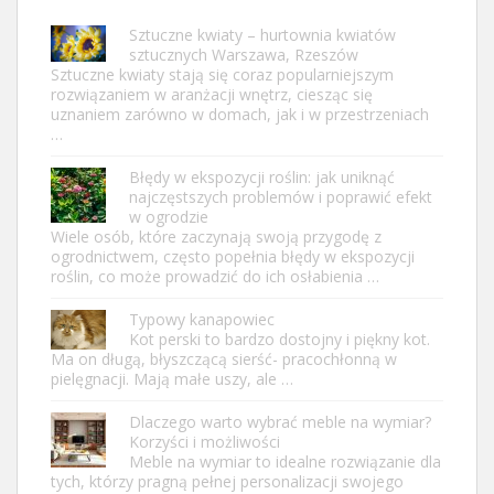
Sztuczne kwiaty – hurtownia kwiatów
sztucznych Warszawa, Rzeszów
Sztuczne kwiaty stają się coraz popularniejszym
rozwiązaniem w aranżacji wnętrz, ciesząc się
uznaniem zarówno w domach, jak i w przestrzeniach
…
Błędy w ekspozycji roślin: jak uniknąć
najczęstszych problemów i poprawić efekt
w ogrodzie
Wiele osób, które zaczynają swoją przygodę z
ogrodnictwem, często popełnia błędy w ekspozycji
roślin, co może prowadzić do ich osłabienia …
Typowy kanapowiec
Kot perski to bardzo dostojny i piękny kot.
Ma on długą, błyszczącą sierść- pracochłonną w
pielęgnacji. Mają małe uszy, ale …
Dlaczego warto wybrać meble na wymiar?
Korzyści i możliwości
Meble na wymiar to idealne rozwiązanie dla
tych, którzy pragną pełnej personalizacji swojego