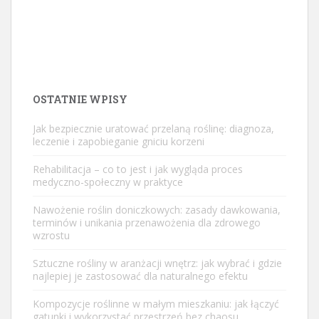
OSTATNIE WPISY
Jak bezpiecznie uratować przelaną roślinę: diagnoza,
leczenie i zapobieganie gniciu korzeni
Rehabilitacja – co to jest i jak wygląda proces
medyczno-społeczny w praktyce
Nawożenie roślin doniczkowych: zasady dawkowania,
terminów i unikania przenawożenia dla zdrowego
wzrostu
Sztuczne rośliny w aranżacji wnętrz: jak wybrać i gdzie
najlepiej je zastosować dla naturalnego efektu
Kompozycje roślinne w małym mieszkaniu: jak łączyć
gatunki i wykorzystać przestrzeń bez chaosu