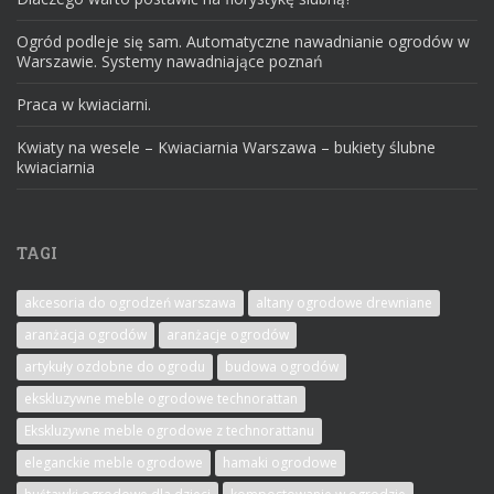
Ogród podleje się sam. Automatyczne nawadnianie ogrodów w
Warszawie. Systemy nawadniające poznań
Praca w kwiaciarni.
Kwiaty na wesele – Kwiaciarnia Warszawa – bukiety ślubne
kwiaciarnia
TAGI
akcesoria do ogrodzeń warszawa
altany ogrodowe drewniane
aranżacja ogrodów
aranżacje ogrodów
artykuły ozdobne do ogrodu
budowa ogrodów
ekskluzywne meble ogrodowe technorattan
Ekskluzywne meble ogrodowe z technorattanu
eleganckie meble ogrodowe
hamaki ogrodowe