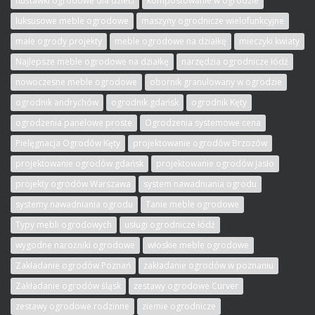
huśtawki ogrodowe dla dzieci
kompostowanie w ogrodzie
luksusowe meble ogrodowe
maszyny ogrodnicze wielofunkcyjne
małe ogrody projekty
meble ogrodowe na działkę
mieczyki kwiaty
Najlepsze meble ogrodowe na działkę
narzędzia ogrodnicze łódź
nowoczesne meble ogrodowe
obornik granulowany w ogrodzie
ogrodnik andrychów
ogrodnik gdańsk
ogrodnik Kęty
ogrodzenia panelowe proste
Ogrodzenia systemowe cena
Pielęgnacja Ogrodów Kęty
projektowanie ogrodów Brzozów
projektowanie ogrodów gdańsk
projektowanie ogrodów Jasło
projekty ogrodów Warszawa
system nawadniania ogrodu
systemy nawadniania ogrodu
Tanie meble ogrodowe
Typy mebli ogrodowych
usługi ogrodnicze łódź
wygodne narożniki ogrodowe
włoskie meble ogrodowe
Zakładanie ogrodów Poznań
zakładanie ogrodów w poznaniu
Zakładanie ogrodów śląsk
zestawy ogrodowe Curver
zestawy ogrodowe rodzinne
ziemie ogrodnicze