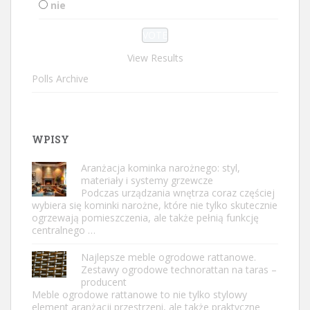
nie
View Results
Polls Archive
WPISY
Aranżacja kominka narożnego: styl,
materiały i systemy grzewcze
Podczas urządzania wnętrza coraz częściej
wybiera się kominki narożne, które nie tylko skutecznie
ogrzewają pomieszczenia, ale także pełnią funkcję
centralnego …
Najlepsze meble ogrodowe rattanowe.
Zestawy ogrodowe technorattan na taras –
producent
Meble ogrodowe rattanowe to nie tylko stylowy
element aranżacji przestrzeni, ale także praktyczne