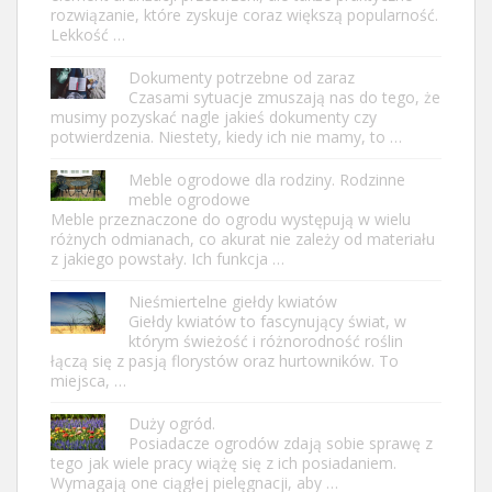
rozwiązanie, które zyskuje coraz większą popularność.
Lekkość …
Dokumenty potrzebne od zaraz
Czasami sytuacje zmuszają nas do tego, że
musimy pozyskać nagle jakieś dokumenty czy
potwierdzenia. Niestety, kiedy ich nie mamy, to …
Meble ogrodowe dla rodziny. Rodzinne
meble ogrodowe
Meble przeznaczone do ogrodu występują w wielu
różnych odmianach, co akurat nie zależy od materiału
z jakiego powstały. Ich funkcja …
Nieśmiertelne giełdy kwiatów
Giełdy kwiatów to fascynujący świat, w
którym świeżość i różnorodność roślin
łączą się z pasją florystów oraz hurtowników. To
miejsca, …
Duży ogród.
Posiadacze ogrodów zdają sobie sprawę z
tego jak wiele pracy wiążę się z ich posiadaniem.
Wymagają one ciągłej pielęgnacji, aby …