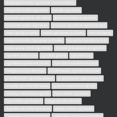
Ekskluzywne meble ogrodowe z technorattanu
eleganckie meble ogrodowe
hamaki ogrodowe
huśtawki ogrodowe dla dzieci
kompostowanie w ogrodzie
luksusowe meble ogrodowe
maszyny ogrodnicze wielofunkcyjne
małe ogrody projekty
meble ogrodowe na działkę
mieczyki kwiaty
Najlepsze meble ogrodowe na działkę
narzędzia ogrodnicze łódź
nowoczesne meble ogrodowe
obornik granulowany w ogrodzie
ogrodnik andrychów
ogrodnik gdańsk
ogrodnik Kęty
ogrodzenia panelowe proste
Ogrodzenia systemowe cena
Pielęgnacja Ogrodów Kęty
projektowanie ogrodów Brzozów
projektowanie ogrodów gdańsk
projektowanie ogrodów Jasło
projekty ogrodów Warszawa
system nawadniania ogrodu
systemy nawadniania ogrodu
Tanie meble ogrodowe
Typy mebli ogrodowych
usługi ogrodnicze łódź
wygodne narożniki ogrodowe
włoskie meble ogrodowe
Zakładanie ogrodów Poznań
zakładanie ogrodów w poznaniu