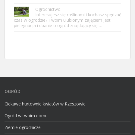
Ogrodnictwo.
Interesujesz się roślinami i kochasz spędzać
czas w ogrodzie? Twoim ulubionym zajęciem jest
pielęgnacja i dbanie o ogród znajdujący się …
OGRÓD
Ciekawe hurtownie kwiatów w Rzeszowie
Ogród w twoim domu.
Ziemie ogrodnicze.