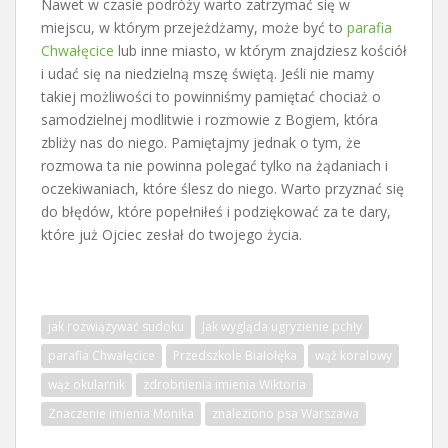
Nawet w czasie podróży warto zatrzymać się w
miejscu, w którym przejeżdżamy, może być to
parafia
Chwałęcice
lub inne miasto, w którym znajdziesz kościół
i udać się na niedzielną mszę świętą. Jeśli nie mamy
takiej możliwości to powinniśmy pamiętać chociaż o
samodzielnej modlitwie i rozmowie z Bogiem, która
zbliży nas do niego. Pamiętajmy jednak o tym, że
rozmowa ta nie powinna polegać tylko na żądaniach i
oczekiwaniach, które ślesz do niego. Warto przyznać się
do błędów, które popełniłeś i podziękować za te dary,
które już Ojciec zesłał do twojego życia.
jak rozwiązywać sudoku
Jak wygląda ugryzienie pchły
parafia Chwałęcice
Przedszkole Białołęka
wąż koralowy
wąż okularnik
zdrobnienia imienia Wiktoria
Znaczenie imienia Monika
znaleziono psa Warszawa