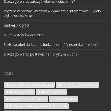
Dlaczego warto założyć własną kwiaciarnie?
Prezent w postaci kwiatów – kwiaciarnie internetowe. Kwiaty
cięte i doniczkowe
Zadbaj o ogród.
Jak powstały kwiaciarnie
Szkło lacobel do kuchni: funkcjonalność, estetyka i trwałość
Dlaczego warto postawić na florystykę ślubną?
TAGI
akcesoria do ogrodzeń warszawa
altany ogrodowe drewniane
aranżacja ogrodów
aranżacje ogrodów
artykuły ozdobne do ogrodu
budowa ogrodów
ekskluzywne meble ogrodowe technorattan