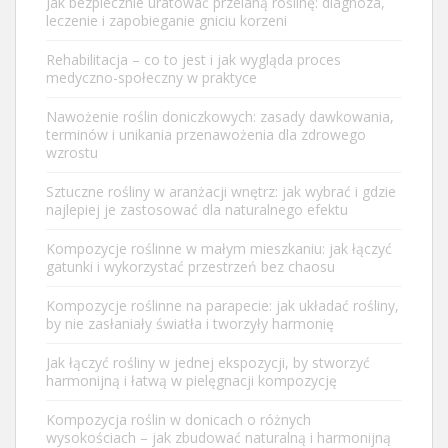
Jak bezpiecznie uratować przelaną roślinę: diagnoza,
leczenie i zapobieganie gniciu korzeni
Rehabilitacja – co to jest i jak wygląda proces
medyczno-społeczny w praktyce
Nawożenie roślin doniczkowych: zasady dawkowania,
terminów i unikania przenawożenia dla zdrowego
wzrostu
Sztuczne rośliny w aranżacji wnętrz: jak wybrać i gdzie
najlepiej je zastosować dla naturalnego efektu
Kompozycje roślinne w małym mieszkaniu: jak łączyć
gatunki i wykorzystać przestrzeń bez chaosu
Kompozycje roślinne na parapecie: jak układać rośliny,
by nie zasłaniały światła i tworzyły harmonię
Jak łączyć rośliny w jednej ekspozycji, by stworzyć
harmonijną i łatwą w pielęgnacji kompozycję
Kompozycja roślin w donicach o różnych
wysokościach – jak zbudować naturalną i harmonijną