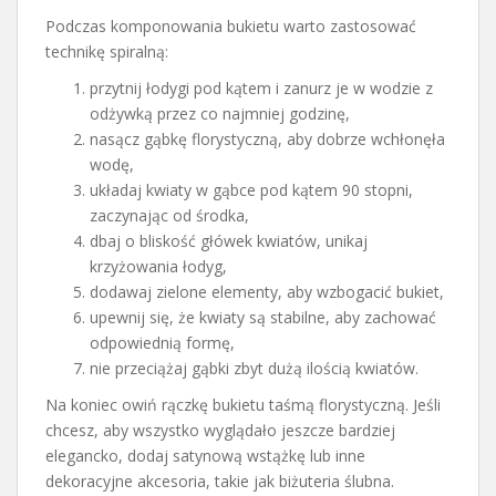
Podczas komponowania bukietu warto zastosować
technikę spiralną:
przytnij łodygi pod kątem i zanurz je w wodzie z
odżywką przez co najmniej godzinę,
nasącz gąbkę florystyczną, aby dobrze wchłonęła
wodę,
układaj kwiaty w gąbce pod kątem 90 stopni,
zaczynając od środka,
dbaj o bliskość główek kwiatów, unikaj
krzyżowania łodyg,
dodawaj zielone elementy, aby wzbogacić bukiet,
upewnij się, że kwiaty są stabilne, aby zachować
odpowiednią formę,
nie przeciążaj gąbki zbyt dużą ilością kwiatów.
Na koniec owiń rączkę bukietu taśmą florystyczną. Jeśli
chcesz, aby wszystko wyglądało jeszcze bardziej
elegancko, dodaj satynową wstążkę lub inne
dekoracyjne akcesoria, takie jak biżuteria ślubna.