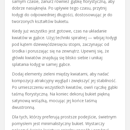
samym czasie, zanurz również gąbkę florystyczną, aby
dobrze nasiąknęła. Po upływie tego czasu, przytnij
łodygi do odpowiedniej długości, dostosowując je do
tworzonych kształtów bukietu.
Kiedy już wszystko jest gotowe, czas na układanie
kwiatów w gąbce. Użyj techniki spiralnej — wbijaj łodygi
pod kątem dziewięćdziesięciu stopni, zaczynając od
środka i poruszając się na zewnątrz. Upewnij się, że
główki kwiatów znajdują się blisko siebie i unikaj
splatania łodyg w samej gąbce.
Dodaj elementy zieleni między kwiatami, aby nadać
kompozycji atrakcyjny wygląd i zwiększyć jej stabilność.
Po umieszczeniu wszystkich kwiatów, owiń rączkę gąbki
taśmą florystyczną. Na koniec dekoruj bukiet piękną
satynową wstążką, mocując jej końce taśmą
dwustronną.
Dla tych, którzy preferują prostsze podejście, świetnym
pomysłem jest minimalistyczny bukiet. Wystarczy