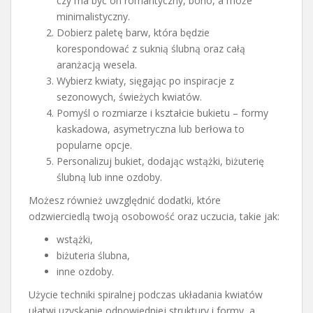
czy ma być on romantyczny, boho, a może
minimalistyczny.
Dobierz paletę barw, która będzie
korespondować z suknią ślubną oraz całą
aranżacją wesela.
Wybierz kwiaty, sięgając po inspiracje z
sezonowych, świeżych kwiatów.
Pomyśl o rozmiarze i kształcie bukietu – formy
kaskadowa, asymetryczna lub berłowa to
popularne opcje.
Personalizuj bukiet, dodając wstążki, biżuterię
ślubną lub inne ozdoby.
Możesz również uwzględnić dodatki, które
odzwierciedlą twoją osobowość oraz uczucia, takie jak:
wstążki,
biżuteria ślubna,
inne ozdoby.
Użycie techniki spiralnej podczas układania kwiatów
ułatwi uzyskanie odpowiedniej struktury i formy, a