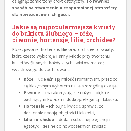
osiągnąć zamierzony efekt estetyczny.
To również
sposób na stworzenie niezapomnianej atmosfery
dla nowożeńców i ich gości.
Jakie są najpopularniejsze kwiaty
do bukietu ślubnego – róże,
piwonie, hortensje, lilie, orchidee?
Róże, piwonie, hortensje, lilie oraz orchidee to kwiaty,
które często wybierają Panny Młode przy tworzeniu
bukietów ślubnych. Każdy z tych kwiatów ma coś
wyjątkowego do zaoferowania:
Róże
– ucieleśniają miłość i romantyzm, przez co
są klasycznym wyborem na tę szczególną okazję,
Piwonie
– charakteryzują się dużymi, pięknie
pachnącymi kwiatami, dodając elegancji i luksusu,
Hortensje
– ich bujne kwiecie sprawia, że
doskonale nadają objętości i lekkości,
Lilie i orchidee
– dodają subtelnej elegancji i
egzotyki, idealne do nowoczesnych stylizacji.