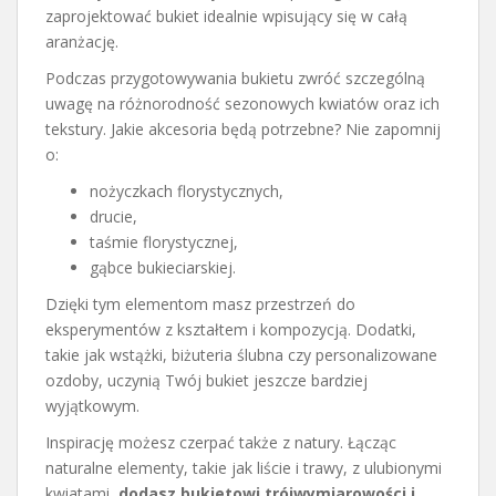
zaprojektować bukiet idealnie wpisujący się w całą
aranżację.
Podczas przygotowywania bukietu zwróć szczególną
uwagę na różnorodność sezonowych kwiatów oraz ich
tekstury. Jakie akcesoria będą potrzebne? Nie zapomnij
o:
nożyczkach florystycznych,
drucie,
taśmie florystycznej,
gąbce bukieciarskiej.
Dzięki tym elementom masz przestrzeń do
eksperymentów z kształtem i kompozycją. Dodatki,
takie jak wstążki, biżuteria ślubna czy personalizowane
ozdoby, uczynią Twój bukiet jeszcze bardziej
wyjątkowym.
Inspirację możesz czerpać także z natury. Łącząc
naturalne elementy, takie jak liście i trawy, z ulubionymi
kwiatami,
dodasz bukietowi trójwymiarowości i