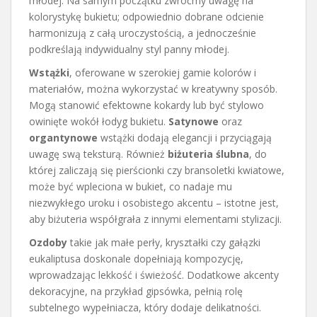
młodej. Na samym początku zwróćmy uwagę na
kolorystykę bukietu; odpowiednio dobrane odcienie
harmonizują z całą uroczystością, a jednocześnie
podkreślają indywidualny styl panny młodej.
Wstążki
, oferowane w szerokiej gamie kolorów i
materiałów, można wykorzystać w kreatywny sposób.
Mogą stanowić efektowne kokardy lub być stylowo
owinięte wokół łodyg bukietu.
Satynowe
oraz
organtynowe
wstążki dodają elegancji i przyciągają
uwagę swą teksturą. Również
biżuteria ślubna
, do
której zaliczają się pierścionki czy bransoletki kwiatowe,
może być wpleciona w bukiet, co nadaje mu
niezwykłego uroku i osobistego akcentu – istotne jest,
aby biżuteria współgrała z innymi elementami stylizacji.
Ozdoby
takie jak małe perły, kryształki czy gałązki
eukaliptusa doskonale dopełniają kompozycję,
wprowadzając lekkość i świeżość. Dodatkowe akcenty
dekoracyjne, na przykład gipsówka, pełnią rolę
subtelnego wypełniacza, który dodaje delikatności.