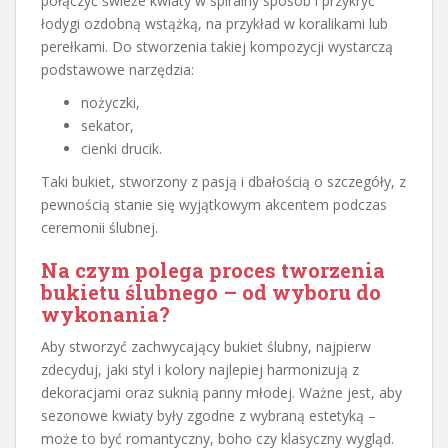
połączyć świeże kwiaty w spiralny sposób i przykryć
łodygi ozdobną wstążką, na przykład w koralikami lub
perełkami. Do stworzenia takiej kompozycji wystarczą
podstawowe narzędzia:
nożyczki,
sekator,
cienki drucik.
Taki bukiet, stworzony z pasją i dbałością o szczegóły, z
pewnością stanie się wyjątkowym akcentem podczas
ceremonii ślubnej.
Na czym polega proces tworzenia
bukietu ślubnego – od wyboru do
wykonania?
Aby stworzyć zachwycający bukiet ślubny, najpierw
zdecyduj, jaki styl i kolory najlepiej harmonizują z
dekoracjami oraz suknią panny młodej. Ważne jest, aby
sezonowe kwiaty były zgodne z wybraną estetyką –
może to być romantyczny, boho czy klasyczny wygląd.