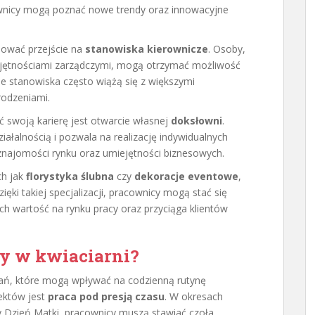
ownicy mogą poznać nowe trendy oraz innowacyjne
ować przejście na
stanowiska kierownicze
. Osoby,
iejętnościami zarządczymi, mogą otrzymać możliwość
e stanowiska często wiążą się z większymi
rodzeniami.
ć swoją karierę jest otwarcie własnej
doksłowni
.
iałalnością i pozwala na realizację indywidualnych
najomości rynku oraz umiejętności biznesowych.
ch jak
florystyka ślubna
czy
dekoracje eventowe
,
ęki takiej specjalizacji, pracownicy mogą stać się
ich wartość na rynku pracy oraz przyciąga klientów
y w kwiaciarni?
wań, które mogą wpływać na codzienną rutynę
ektów jest
praca pod presją czasu
. W okresach
y Dzień Matki, pracownicy muszą stawiać czoła