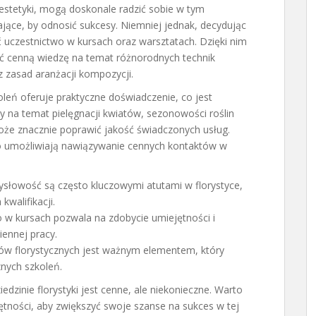
estetyki, mogą doskonale radzić sobie w tym
ające, by odnosić sukcesy. Niemniej jednak, decydując
yć uczestnictwo w kursach oraz warsztatach. Dzięki nim
ć cenną wiedzę na temat różnorodnych technik
z zasad aranżacji kompozycji.
oleń oferuje praktyczne doświadczenie, co jest
y na temat pielęgnacji kwiatów, sezonowości roślin
że znacznie poprawić jakość świadczonych usług.
o umożliwiają nawiązywanie cennych kontaktów w
ysłowość są często kluczowymi atutami w florystyce,
walifikacji.
 w kursach pozwala na zdobycie umiejętności i
iennej pracy.
ów florystycznych jest ważnym elementem, który
nych szkoleń.
zinie florystyki jest cenne, ale niekonieczne. Warto
tności, aby zwiększyć swoje szanse na sukces w tej