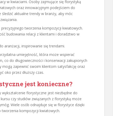
cy w kwiaciarni. Osoby zajmujące się florystyką
kwiatowych oraz innowacyjnym podejściem do
 śledzić aktualne trendy w branży, aby móc
związania.
 precyzyjnego tworzenia kompozycji kwiatowych.
ść budowania relacji z klientami i doradztwo w
 aranżacji, inspirowanie się trendami.
ż przydatna umiejętność, która może wspierać
m, co do długowieczności i konserwacji zakupionych
cy mogą zapewnić swoim klientom satysfakcję oraz
yć oko przez dłuższy czas.
styczne jest konieczne?
y wykształcenie florystyczne jest niezbędne do
ursu czy studiów związanych z florystyką może
wymóg. Wiele osób odnajduje się w florystyce dzięki
o tworzenia kompozycji kwiatowych.