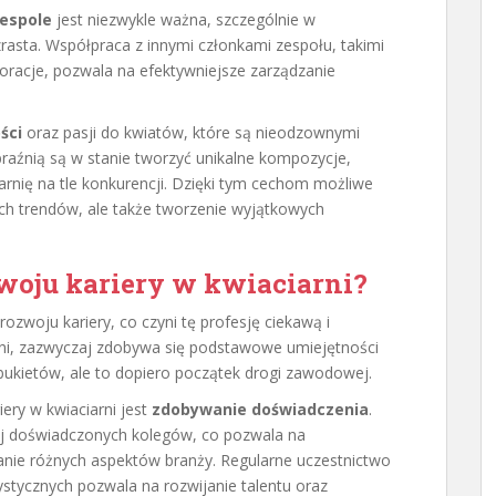
zespole
jest niezwykle ważna, szczególnie w
asta. Współpraca z innymi członkami zespołu, takimi
oracje, pozwala na efektywniejsze zarządzanie
ści
oraz pasji do kwiatów, które są nieodzownymi
raźnią są w stanie tworzyć unikalne kompozycje,
iarnię na tle konkurencji. Dzięki tym cechom możliwe
ych trendów, ale także tworzenie wyjątkowych
woju kariery w kwiaciarni?
ozwoju kariery, co czyni tę profesję ciekawą i
ni, zazwyczaj zdobywa się podstawowe umiejętności
 bukietów, ale to dopiero początek drogi zawodowej.
ry w kwiaciarni jest
zdobywanie doświadczenia
.
ej doświadczonych kolegów, co pozwala na
anie różnych aspektów branży. Regularne uczestnictwo
ystycznych pozwala na rozwijanie talentu oraz