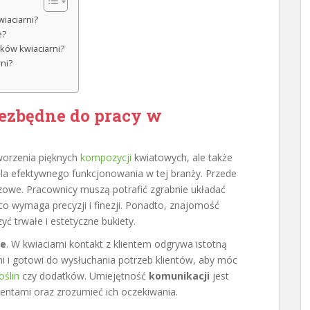
wiaciarni?
e?
ków kwiaciarni?
ni?
iezbędne do pracy w
tworzenia pięknych
kompozycji
kwiatowych, ale także
 dla efektywnego funkcjonowania w tej branży. Przede
zowe. Pracownicy muszą potrafić zgrabnie układać
co wymaga precyzji i finezji. Ponadto, znajomość
zyć trwałe i estetyczne bukiety.
ne
. W kwiaciarni kontakt z klientem odgrywa istotną
mi i gotowi do wysłuchania potrzeb klientów, aby móc
oślin
czy dodatków. Umiejętność
komunikacji
jest
ientami oraz zrozumieć ich oczekiwania.