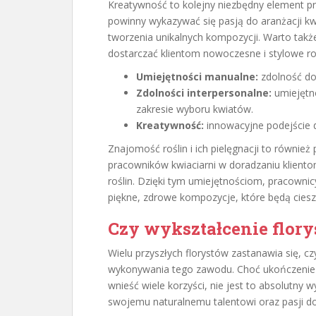
Kreatywność to kolejny niezbędny element pra
powinny wykazywać się pasją do aranżacji 
tworzenia unikalnych kompozycji. Warto także
dostarczać klientom nowoczesne i stylowe ro
Umiejętności manualne:
zdolność do
Zdolności interpersonalne:
umiejętno
zakresie wyboru kwiatów.
Kreatywność:
innowacyjne podejście do
Znajomość roślin i ich pielęgnacji to równie
pracowników kwiaciarni w doradzaniu kliento
roślin. Dzięki tym umiejętnościom, pracowni
piękne, zdrowe kompozycje, które będą ciesz
Czy wykształcenie flory
Wielu przyszłych florystów zastanawia się, cz
wykonywania tego zawodu. Choć ukończenie k
wnieść wiele korzyści, nie jest to absolutny 
swojemu naturalnemu talentowi oraz pasji d