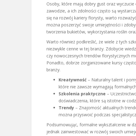
Osoby, które mają dobry gust oraz wyczucie 
zawodzie, a ich zdolności często są wystarcz
się na rozwój kariery florysty, warto rozważ
można poszerzyć swoje umiejętności i zdoby
tworzenia bukietów, wykorzystania roślin ora
Warto również podkreślić, że wiele z tych szk
niezwykle cenne w tej branży. Zdobycie wiedz
czy nowoczesnych trendów florystycznych mo
Ponadto, dobrze zorganizowane kursy częst
branży.
Kreatywność
– Naturalny talent i pom
które nie zawsze wymagają formalnych k
Szkolenia praktyczne
– Uczestnictwo
doświadczenia, które są istotne w codz
Trendy
– Znajomość aktualnych trend
można przyswoić podczas specjalistycz
Podsumowując, formalne wykształcenie w dzied
jednak zainwestować w rozwój swoich umieję