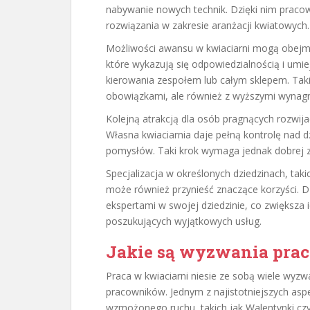
nabywanie nowych technik. Dzięki nim prac
rozwiązania w zakresie aranżacji kwiatowych.
Możliwości awansu w kwiaciarni mogą obejm
które wykazują się odpowiedzialnością i um
kierowania zespołem lub całym sklepem. Taki
obowiązkami, ale również z wyższymi wynag
Kolejną atrakcją dla osób pragnących rozwija
Własna kwiaciarnia daje pełną kontrolę nad dz
pomysłów. Taki krok wymaga jednak dobrej z
Specjalizacja w określonych dziedzinach, taki
może również przynieść znaczące korzyści. Dzi
ekspertami w swojej dziedzinie, co zwiększa 
poszukujących wyjątkowych usług.
Jakie są wyzwania prac
Praca w kwiaciarni niesie ze sobą wiele wyz
pracowników. Jednym z najistotniejszych asp
wzmożonego ruchu, takich jak Walentynki cz