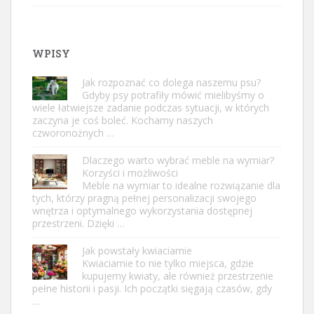
WPISY
Jak rozpoznać co dolega naszemu psu?
Gdyby psy potrafiły mówić mielibyśmy o
wiele łatwiejsze zadanie podczas sytuacji, w których
zaczyna je coś boleć. Kochamy naszych
czworonożnych …
Dlaczego warto wybrać meble na wymiar?
Korzyści i możliwości
Meble na wymiar to idealne rozwiązanie dla
tych, którzy pragną pełnej personalizacji swojego
wnętrza i optymalnego wykorzystania dostępnej
przestrzeni. Dzięki …
Jak powstały kwiaciarnie
Kwiaciarnie to nie tylko miejsca, gdzie
kupujemy kwiaty, ale również przestrzenie
pełne historii i pasji. Ich początki sięgają czasów, gdy
…