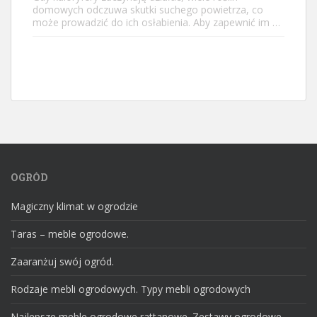
domowych odczuwa skutki suchego powietrza, co
może prowadzić do ich osłabienia. Aby zapewnić im …
OGRÓD
Magiczny klimat w ogrodzie
Taras – meble ogrodowe.
Zaaranżuj swój ogród.
Rodzaje mebli ogrodowych. Typy mebli ogrodowych
Najlepsze meble ogrodowe rattanowe. Zestawy ogrodowe