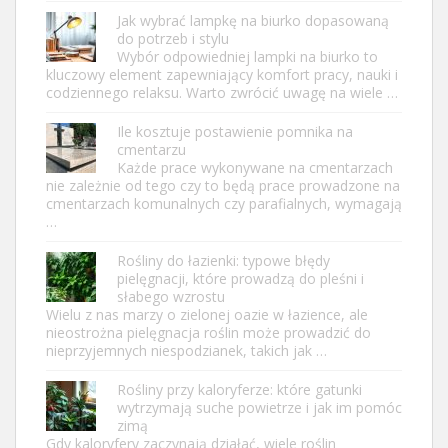
Jak wybrać lampkę na biurko dopasowaną
do potrzeb i stylu
Wybór odpowiedniej lampki na biurko to
kluczowy element zapewniający komfort pracy, nauki i
codziennego relaksu. Warto zwrócić uwagę na wiele …
Ile kosztuje postawienie pomnika na
cmentarzu
Każde prace wykonywane na cmentarzach
nie zależnie od tego czy to będą prace prowadzone na
cmentarzach komunalnych czy parafialnych, wymagają
…
Rośliny do łazienki: typowe błędy
pielęgnacji, które prowadzą do pleśni i
słabego wzrostu
Wielu z nas marzy o zielonej oazie w łazience, ale
nieostrożna pielęgnacja roślin może prowadzić do
nieprzyjemnych niespodzianek, takich jak …
Rośliny przy kaloryferze: które gatunki
wytrzymają suche powietrze i jak im pomóc
zimą
Gdy kaloryfery zaczynają działać, wiele roślin