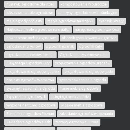
huśtawki ogrodowe dla dzieci
kompostowanie w ogrodzie
luksusowe meble ogrodowe
maszyny ogrodnicze wielofunkcyjne
małe ogrody projekty
meble ogrodowe na działkę
mieczyki kwiaty
Najlepsze meble ogrodowe na działkę
narzędzia ogrodnicze łódź
nowoczesne meble ogrodowe
obornik granulowany w ogrodzie
ogrodnik andrychów
ogrodnik gdańsk
ogrodnik Kęty
ogrodzenia panelowe proste
Ogrodzenia systemowe cena
Pielęgnacja Ogrodów Kęty
projektowanie ogrodów Brzozów
projektowanie ogrodów gdańsk
projektowanie ogrodów Jasło
projekty ogrodów Warszawa
system nawadniania ogrodu
systemy nawadniania ogrodu
Tanie meble ogrodowe
Typy mebli ogrodowych
usługi ogrodnicze łódź
wygodne narożniki ogrodowe
włoskie meble ogrodowe
Zakładanie ogrodów Poznań
zakładanie ogrodów w poznaniu
Zakładanie ogrodów śląsk
zestawy ogrodowe Curver