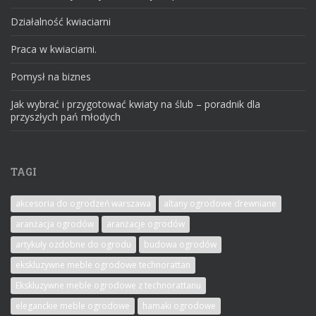
Działalność kwiaciarni
Praca w kwiaciarni.
Pomysł na biznes
Jak wybrać i przygotować kwiaty na ślub – poradnik dla
przyszłych pań młodych
TAGI
akcesoria do ogrodzeń warszawa
altany ogrodowe drewniane
aranżacja ogrodów
aranżacje ogrodów
artykuły ozdobne do ogrodu
budowa ogrodów
ekskluzywne meble ogrodowe technorattan
Ekskluzywne meble ogrodowe z technorattanu
eleganckie meble ogrodowe
hamaki ogrodowe