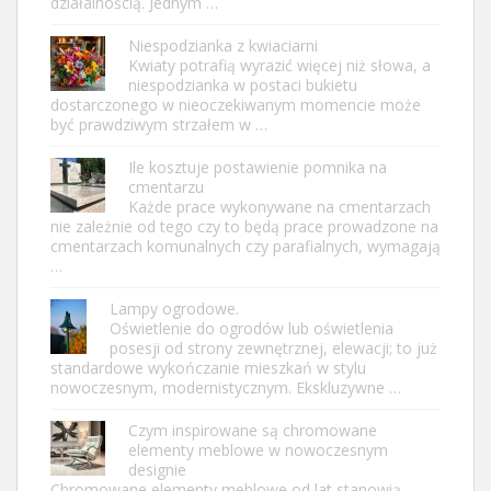
działalnością. Jednym …
Niespodzianka z kwiaciarni
Kwiaty potrafią wyrazić więcej niż słowa, a
niespodzianka w postaci bukietu
dostarczonego w nieoczekiwanym momencie może
być prawdziwym strzałem w …
Ile kosztuje postawienie pomnika na
cmentarzu
Każde prace wykonywane na cmentarzach
nie zależnie od tego czy to będą prace prowadzone na
cmentarzach komunalnych czy parafialnych, wymagają
…
Lampy ogrodowe.
Oświetlenie do ogrodów lub oświetlenia
posesji od strony zewnętrznej, elewacji; to już
standardowe wykończanie mieszkań w stylu
nowoczesnym, modernistycznym. Ekskluzywne …
Czym inspirowane są chromowane
elementy meblowe w nowoczesnym
designie
Chromowane elementy meblowe od lat stanowią