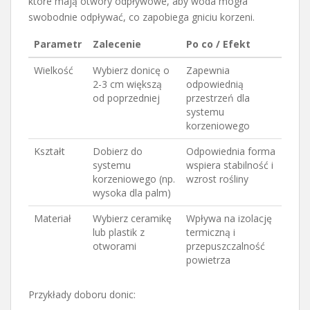
które mają otwory odpływowe, aby woda mogła
swobodnie odpływać, co zapobiega gniciu korzeni.
Parametr
Zalecenie
Po co / Efekt
Wielkość
Wybierz donicę o
Zapewnia
2-3 cm większą
odpowiednią
od poprzedniej
przestrzeń dla
systemu
korzeniowego
Kształt
Dobierz do
Odpowiednia forma
systemu
wspiera stabilność i
korzeniowego (np.
wzrost rośliny
wysoka dla palm)
Materiał
Wybierz ceramikę
Wpływa na izolację
lub plastik z
termiczną i
otworami
przepuszczalność
powietrza
Przykłady doboru donic: