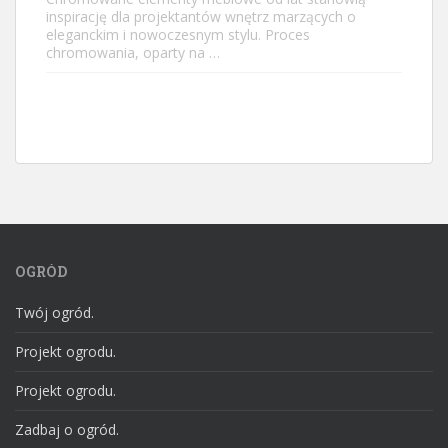
inspirację dla projektantów wnętrz marzących o
eleganckim i nowoczesnym stylu. Proces
chromowania, oparty na …
OGRÓD
Twój ogród.
Projekt ogrodu.
Projekt ogrodu.
Zadbaj o ogród.