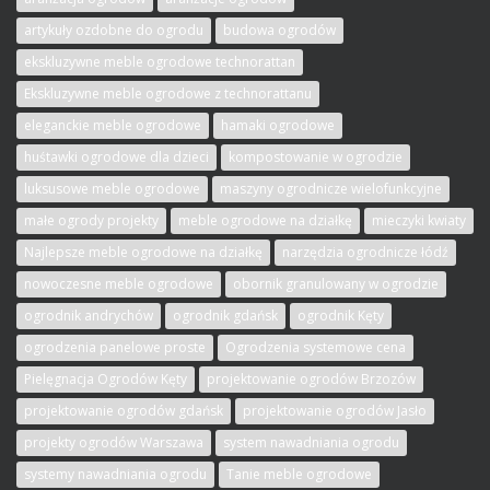
artykuły ozdobne do ogrodu
budowa ogrodów
ekskluzywne meble ogrodowe technorattan
Ekskluzywne meble ogrodowe z technorattanu
eleganckie meble ogrodowe
hamaki ogrodowe
huśtawki ogrodowe dla dzieci
kompostowanie w ogrodzie
luksusowe meble ogrodowe
maszyny ogrodnicze wielofunkcyjne
małe ogrody projekty
meble ogrodowe na działkę
mieczyki kwiaty
Najlepsze meble ogrodowe na działkę
narzędzia ogrodnicze łódź
nowoczesne meble ogrodowe
obornik granulowany w ogrodzie
ogrodnik andrychów
ogrodnik gdańsk
ogrodnik Kęty
ogrodzenia panelowe proste
Ogrodzenia systemowe cena
Pielęgnacja Ogrodów Kęty
projektowanie ogrodów Brzozów
projektowanie ogrodów gdańsk
projektowanie ogrodów Jasło
projekty ogrodów Warszawa
system nawadniania ogrodu
systemy nawadniania ogrodu
Tanie meble ogrodowe