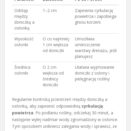
Odstęp
1–2 cm
Zapewnia cyrkulację
między
powietrza i zapobiega
doniczką a
gniciu korzeni
osłonką
Wysokość
O co najmniej
Umożliwia
osłonki
1 cm większa
umieszczenie
od doniczki
warstwy drenażu, jeśli
planujesz
Średnica
O 2 cm
Ułatwia wyjmowanie
osłonki
większa od
doniczki z osłony i
średnicy
pielęgnację rośliny
doniczki
Regularnie kontroluj przestrzeń między doniczką a
osłonką, aby zapewnić odpowiednią
cyrkulację
powietrza
. Po podlaniu rośliny, odczekaj 30 minut, a
następnie wylej nadmiar wody zgromadzony w osłonce.
Tym sposobem unikniesz zalegania wody i sprawisz, że