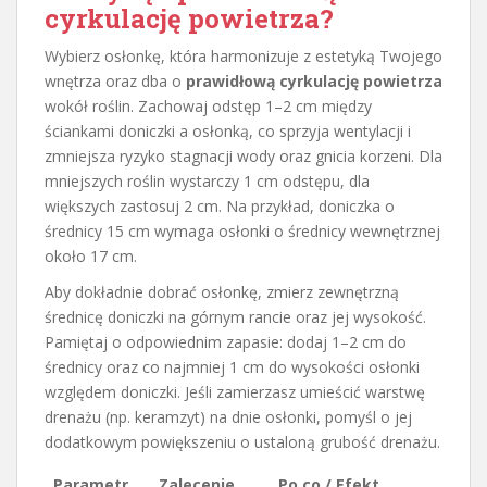
cyrkulację powietrza?
Wybierz osłonkę, która harmonizuje z estetyką Twojego
wnętrza oraz dba o
prawidłową cyrkulację powietrza
wokół roślin. Zachowaj odstęp 1–2 cm między
ściankami doniczki a osłonką, co sprzyja wentylacji i
zmniejsza ryzyko stagnacji wody oraz gnicia korzeni. Dla
mniejszych roślin wystarczy 1 cm odstępu, dla
większych zastosuj 2 cm. Na przykład, doniczka o
średnicy 15 cm wymaga osłonki o średnicy wewnętrznej
około 17 cm.
Aby dokładnie dobrać osłonkę, zmierz zewnętrzną
średnicę doniczki na górnym rancie oraz jej wysokość.
Pamiętaj o odpowiednim zapasie: dodaj 1–2 cm do
średnicy oraz co najmniej 1 cm do wysokości osłonki
względem doniczki. Jeśli zamierzasz umieścić warstwę
drenażu (np. keramzyt) na dnie osłonki, pomyśl o jej
dodatkowym powiększeniu o ustaloną grubość drenażu.
Parametr
Zalecenie
Po co / Efekt