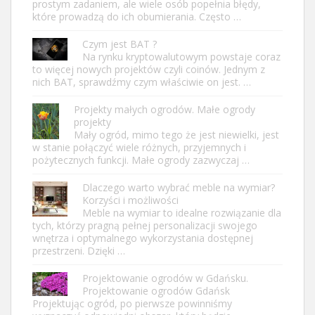
prostym zadaniem, ale wiele osób popełnia błędy,
które prowadzą do ich obumierania. Często …
Czym jest BAT ?
Na rynku kryptowalutowym powstaje coraz
to więcej nowych projektów czyli coinów. Jednym z
nich BAT, sprawdźmy czym właściwie on jest. …
Projekty małych ogrodów. Małe ogrody
projekty
Mały ogród, mimo tego że jest niewielki, jest
w stanie połączyć wiele różnych, przyjemnych i
pożytecznych funkcji. Małe ogrody zazwyczaj …
Dlaczego warto wybrać meble na wymiar?
Korzyści i możliwości
Meble na wymiar to idealne rozwiązanie dla
tych, którzy pragną pełnej personalizacji swojego
wnętrza i optymalnego wykorzystania dostępnej
przestrzeni. Dzięki …
Projektowanie ogrodów w Gdańsku.
Projektowanie ogrodów Gdańsk
Projektując ogród, po pierwsze powinniśmy