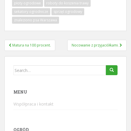
płoty ogrodowe
roboty do koszenia trawy
sekatory ogrodnicze
sprzęt ogrodowy
znaleziono psa Warszawa
Nawigacja
Matura na 100 procent.
Nocowanie z przyjaciółkami.
wpisu
Search
for:
MENU
Współpraca i kontakt
OGRÓD