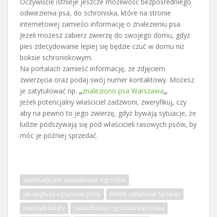
Oczywiście istnieje jeszcze możliwość bezpośredniego
odwiezienia psa, do schroniska, które na stronie
internetowej zamieści informację o znalezieniu psa.
Jeżeli możesz zabierz zwierzę do swojego domu, gdyż
pies zdecydowanie lepiej się będzie czuć w domu niż
boksie schroniskowym.
Na portalach zamieść informację, ze zdjęciem
zwierzęcia oraz podaj swój numer kontaktowy. Możesz
je zatytułować np.
„
znaleziono psa Warszawa
„
.
Jeżeli potencjalny właściciel zadzwoni, zweryfikuj, czy
aby na pewno to jego zwierzę, gdyż bywają sytuacje, że
ludzie podszywają się pod właścicieli rasowych psów, by
móc je później sprzedać.
automatyczne nawadnianie ogrodów
Jak wygląda ugryzienie pchły
meble rattanowe na taras
mieczyki kwiaty
nawadnianie ogrodów warszawa