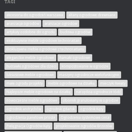
TAGI
akcesoria do ogrodzeń warszawa
altany ogrodowe drewniane
aranżacja ogrodów
aranżacje ogrodów
artykuły ozdobne do ogrodu
budowa ogrodów
ekskluzywne meble ogrodowe technorattan
Ekskluzywne meble ogrodowe z technorattanu
eleganckie meble ogrodowe
hamaki ogrodowe
huśtawki ogrodowe dla dzieci
kompostowanie w ogrodzie
luksusowe meble ogrodowe
maszyny ogrodnicze wielofunkcyjne
małe ogrody projekty
meble ogrodowe na działkę
mieczyki kwiaty
Najlepsze meble ogrodowe na działkę
narzędzia ogrodnicze łódź
nowoczesne meble ogrodowe
obornik granulowany w ogrodzie
ogrodnik andrychów
ogrodnik gdańsk
ogrodnik Kęty
ogrodzenia panelowe proste
Ogrodzenia systemowe cena
Pielęgnacja Ogrodów Kęty
projektowanie ogrodów Brzozów