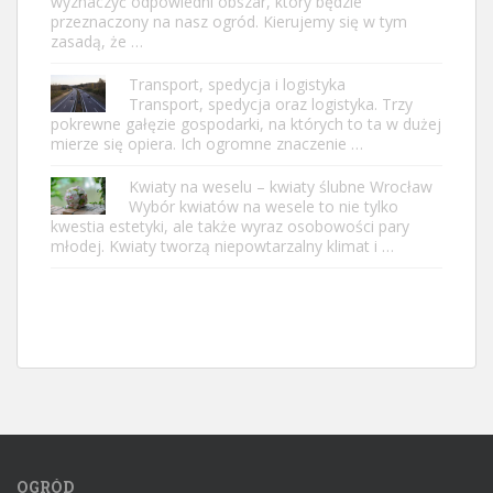
wyznaczyć odpowiedni obszar, który będzie
przeznaczony na nasz ogród. Kierujemy się w tym
zasadą, że …
Transport, spedycja i logistyka
Transport, spedycja oraz logistyka. Trzy
pokrewne gałęzie gospodarki, na których to ta w dużej
mierze się opiera. Ich ogromne znaczenie …
Kwiaty na weselu – kwiaty ślubne Wrocław
Wybór kwiatów na wesele to nie tylko
kwestia estetyki, ale także wyraz osobowości pary
młodej. Kwiaty tworzą niepowtarzalny klimat i …
OGRÓD