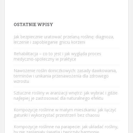
OSTATNIE WPISY
Jak bezpiecznie uratować przelaną roślinę: diagnoza,
leczenie i zapobieganie gniciu korzeni
Rehabilitacja – co to jest i jak wygląda proces
medyczno-społeczny w praktyce
Nawożenie roślin doniczkowych: zasady dawkowania,
terminów i unikania przenawożenia dla zdrowego
wzrostu
Sztuczne rośliny w aranżacji wnętrz: jak wybrać i gdzie
najlepiej je zastosować dla naturalnego efektu
Kompozycje roślinne w małym mieszkaniu: jak łączyć
gatunki i wykorzystać przestrzeń bez chaosu
Kompozycje roślinne na parapecie: jak układać rośliny,
by nie zasłaniały światła i tworzyły harmonię