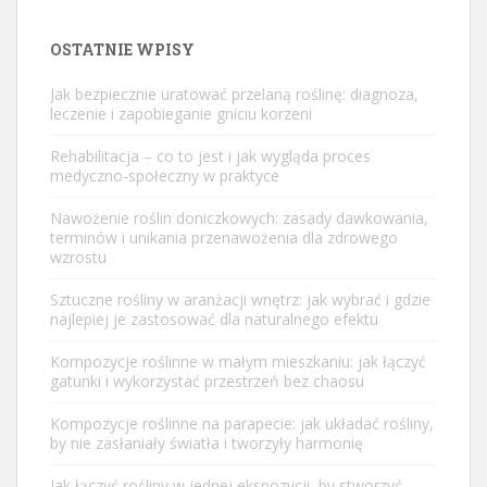
OSTATNIE WPISY
Jak bezpiecznie uratować przelaną roślinę: diagnoza,
leczenie i zapobieganie gniciu korzeni
Rehabilitacja – co to jest i jak wygląda proces
medyczno-społeczny w praktyce
Nawożenie roślin doniczkowych: zasady dawkowania,
terminów i unikania przenawożenia dla zdrowego
wzrostu
Sztuczne rośliny w aranżacji wnętrz: jak wybrać i gdzie
najlepiej je zastosować dla naturalnego efektu
Kompozycje roślinne w małym mieszkaniu: jak łączyć
gatunki i wykorzystać przestrzeń bez chaosu
Kompozycje roślinne na parapecie: jak układać rośliny,
by nie zasłaniały światła i tworzyły harmonię
Jak łączyć rośliny w jednej ekspozycji, by stworzyć