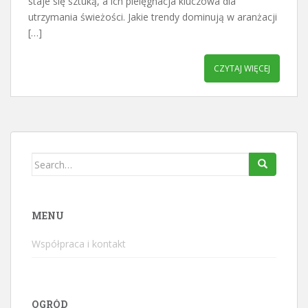
staje się sztuką, a ich pielęgnacja kluczowa dla
utrzymania świeżości. Jakie trendy dominują w aranżacji
[…]
CZYTAJ WIĘCEJ
Search
for:
MENU
Współpraca i kontakt
OGRÓD