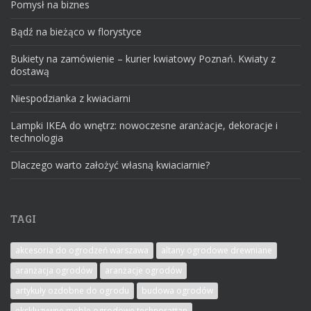
Pomysł na biznes
Bądź na bieżąco w florystyce
Bukiety na zamówienie – kurier kwiatowy Poznań. Kwiaty z
dostawą
Niespodzianka z kwiaciarni
Lampki IKEA do wnętrz: nowoczesne aranżacje, dekoracje i
technologia
Dlaczego warto założyć własną kwiaciarnie?
TAGI
akcesoria do ogrodzeń warszawa
altany ogrodowe drewniane
aranżacja ogrodów
aranżacje ogrodów
artykuły ozdobne do ogrodu
budowa ogrodów
ekskluzywne meble ogrodowe technorattan