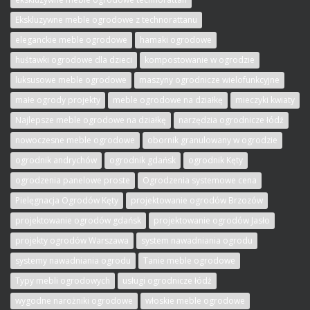
Ekskluzywne meble ogrodowe z technorattanu
eleganckie meble ogrodowe
hamaki ogrodowe
huśtawki ogrodowe dla dzieci
kompostowanie w ogrodzie
luksusowe meble ogrodowe
maszyny ogrodnicze wielofunkcyjne
małe ogrody projekty
meble ogrodowe na działkę
mieczyki kwiaty
Najlepsze meble ogrodowe na działkę
narzędzia ogrodnicze łódź
nowoczesne meble ogrodowe
obornik granulowany w ogrodzie
ogrodnik andrychów
ogrodnik gdańsk
ogrodnik Kęty
ogrodzenia panelowe proste
Ogrodzenia systemowe cena
Pielęgnacja Ogrodów Kęty
projektowanie ogrodów Brzozów
projektowanie ogrodów gdańsk
projektowanie ogrodów Jasło
projekty ogrodów Warszawa
system nawadniania ogrodu
systemy nawadniania ogrodu
Tanie meble ogrodowe
Typy mebli ogrodowych
usługi ogrodnicze łódź
wygodne narożniki ogrodowe
włoskie meble ogrodowe