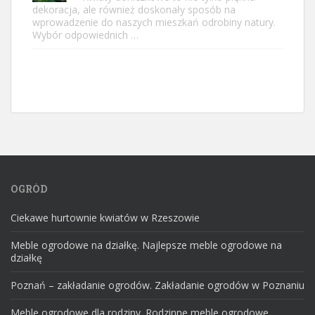
dekoracja, ale również doskonały sposób na
wprowadzenie do naszych mieszkań odrobiny natury.
Wybór odpowiednich …
OGRÓD
Ciekawe hurtownie kwiatów w Rzeszowie
Meble ogrodowe na działkę. Najlepsze meble ogrodowe na
działkę
Poznań – zakładanie ogrodów. Zakładanie ogrodów w Poznaniu
Meble ogrodowe dla rodziny. Rodzinne meble ogrodowe