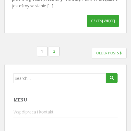
jesteśmy w stanie […]
CZYTAJ WIĘCEJ
STRONICOWANIE
1
2
OLDER POSTS
WPISÓW
Search
for:
MENU
Współpraca i kontakt