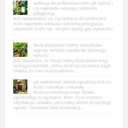
Aplikacje do podlewania roślin: jak wybrać i
czy naprawdę ułatwiają codzienną
pielęgnację
Jeśli zastanawiasz się, czy aplikacje do podlewania
roślin naprawdę ułatwiają codzienną pielęgnację,
odpowiedź brzmi: tak, ale tylko wtedy, gdy wybierzesz
…
Kiedy przesadzać rośliny doniczkowe:
sygnały, terminy i zasady dla zdrowego
wzrostu
Jeśli zauważasz, że Twoje rośliny doniczkowe mają
wystające korzenie, żółkną liście lub ich wzrost nagle
zwalnia, to czas na przesadzenie. …
Jak wybudować domek ogrodowy krok po
kroku: instrukcja i materiały
Budowa własnoręcznego domku
ogrodowego to wyzwanie, które może przynieść
satysfakcję i unikalny, personalny akcent do każdego
ogrodu. Tworzenie takiej konstrukcji …