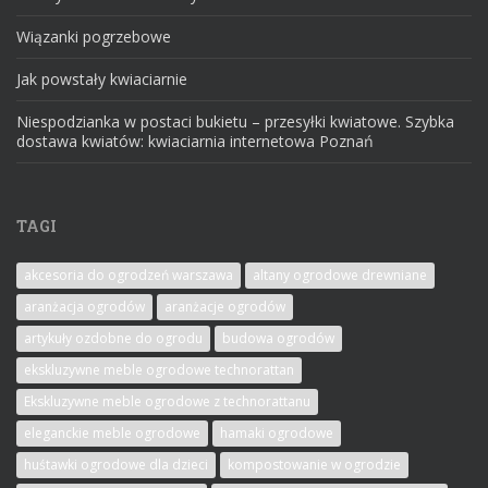
Wiązanki pogrzebowe
Jak powstały kwiaciarnie
Niespodzianka w postaci bukietu – przesyłki kwiatowe. Szybka
dostawa kwiatów: kwiaciarnia internetowa Poznań
TAGI
akcesoria do ogrodzeń warszawa
altany ogrodowe drewniane
aranżacja ogrodów
aranżacje ogrodów
artykuły ozdobne do ogrodu
budowa ogrodów
ekskluzywne meble ogrodowe technorattan
Ekskluzywne meble ogrodowe z technorattanu
eleganckie meble ogrodowe
hamaki ogrodowe
huśtawki ogrodowe dla dzieci
kompostowanie w ogrodzie