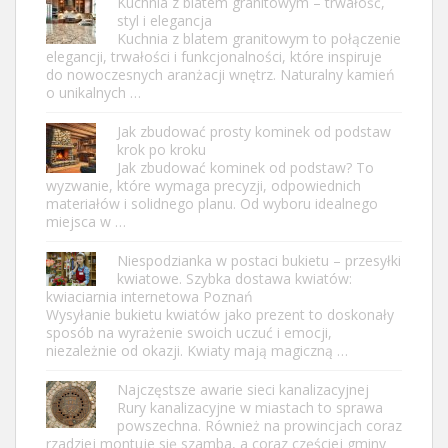
Kuchnia z blatem granitowym – trwałość,
styl i elegancja
Kuchnia z blatem granitowym to połączenie
elegancji, trwałości i funkcjonalności, które inspiruje
do nowoczesnych aranżacji wnętrz. Naturalny kamień
o unikalnych …
Jak zbudować prosty kominek od podstaw
krok po kroku
Jak zbudować kominek od podstaw? To
wyzwanie, które wymaga precyzji, odpowiednich
materiałów i solidnego planu. Od wyboru idealnego
miejsca w …
Niespodzianka w postaci bukietu – przesyłki
kwiatowe. Szybka dostawa kwiatów:
kwiaciarnia internetowa Poznań
Wysyłanie bukietu kwiatów jako prezent to doskonały
sposób na wyrażenie swoich uczuć i emocji,
niezależnie od okazji. Kwiaty mają magiczną …
Najczęstsze awarie sieci kanalizacyjnej
Rury kanalizacyjne w miastach to sprawa
powszechna. Również na prowincjach coraz
rzadziej montuje się szamba, a coraz częściej gminy