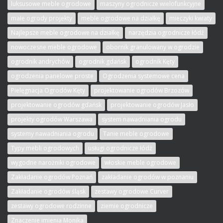
luksusowe meble ogrodowe
maszyny ogrodnicze wielofunkcyjne
małe ogrody projekty
meble ogrodowe na działkę
mieczyki kwiaty
Najlepsze meble ogrodowe na działkę
narzędzia ogrodnicze łódź
nowoczesne meble ogrodowe
obornik granulowany w ogrodzie
ogrodnik andrychów
ogrodnik gdańsk
ogrodnik Kęty
ogrodzenia panelowe proste
Ogrodzenia systemowe cena
Pielęgnacja Ogrodów Kęty
projektowanie ogrodów Brzozów
projektowanie ogrodów gdańsk
projektowanie ogrodów Jasło
projekty ogrodów Warszawa
system nawadniania ogrodu
systemy nawadniania ogrodu
Tanie meble ogrodowe
Typy mebli ogrodowych
usługi ogrodnicze łódź
wygodne narożniki ogrodowe
włoskie meble ogrodowe
Zakładanie ogrodów Poznań
zakładanie ogrodów w poznaniu
Zakładanie ogrodów śląsk
zestawy ogrodowe Curver
zestawy ogrodowe rodzinne
ziemie ogrodnicze
Znaczenie imienia Monika