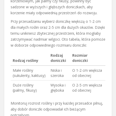
korzeniowym, jak palmy czy fikusy, powinny być
sadzone w wyższych i głębszych doniczkach, aby
korzenie miały odpowiednią przestrzeń do rozwoju.
Przy przesadzaniu wybierz doniczkę większą o 1-2 cm
dla małych roślin oraz 2-5 cm dla dużych okazów. Dzięki
temu unikniesz zbytecznej przestrzeni, która mogłaby
zatrzymywać nadmiar wilgoci. Oto tabela, która pomoże
w doborze odpowiedniego rozmiaru doniczki:
Rodzaj
Rozmiar
Rodzaj rośliny
doniczki
doniczki
Małe rośliny
Niska i
O 1-2 cm większa
(sukulenty, kaktusy)
szeroka
od obecnej
Duże rośliny
Wysoka i
O 2-5 cm większa
(palmy, fikusy)
głęboka
od obecnej
Monitoruj rozrost rośliny i przy każdej przesadce pilnuj,
aby dobór doniczki odpowiadał ich bieżącym
potrzebom.