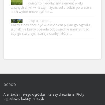
Kwiaty to nieodłączny element wielu
ważnych chwil w naszym życiu, od urodzin po wesela,
a ich wybór może być nie …
Projekt ogrodu.
Każdy z nas chce być właścicielem pięknego ogrodu,
jednak nie każdy posiada odpowiednie umiejętności,
aby go stworzyć. Istnieją osoby, które …
OGRÓD
Aranżacja małego ogródka – tarasy drewniane. Płoty
ogrodowe, kwiaty mieczyki