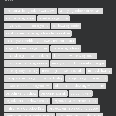
akcesoria do ogrodzeń warszawa
altany ogrodowe drewniane
aranżacja ogrodów
aranżacje ogrodów
artykuły ozdobne do ogrodu
budowa ogrodów
ekskluzywne meble ogrodowe technorattan
Ekskluzywne meble ogrodowe z technorattanu
eleganckie meble ogrodowe
hamaki ogrodowe
huśtawki ogrodowe dla dzieci
kompostowanie w ogrodzie
luksusowe meble ogrodowe
maszyny ogrodnicze wielofunkcyjne
małe ogrody projekty
meble ogrodowe na działkę
mieczyki kwiaty
Najlepsze meble ogrodowe na działkę
narzędzia ogrodnicze łódź
nowoczesne meble ogrodowe
obornik granulowany w ogrodzie
ogrodnik andrychów
ogrodnik gdańsk
ogrodnik Kęty
ogrodzenia panelowe proste
Ogrodzenia systemowe cena
Pielęgnacja Ogrodów Kęty
projektowanie ogrodów Brzozów
projektowanie ogrodów gdańsk
projektowanie ogrodów Jasło