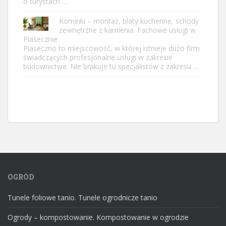
o turystach …
Kominki – montaż, blaty kuchenne, schody
zewnętrzne z kamienia. Fachowe usługi w
Piasecznie
Piaseczno to miejscowość, w której istnieje dużo firm
świadczących profesjonalne usługi w zakresie
budownictwa. Nie brakuje tu specjalistów z zakresu …
OGRÓD
Tunele foliowe tanio. Tunele ogrodnicze tanio
Ogrody – kompostowanie. Kompostowanie w ogrodzie