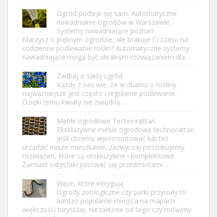
Ogród podleje się sam. Automatyczne
nawadnianie ogrodów w Warszawie.
Systemy nawadniające poznań
Marzysz o pięknym ogrodzie, ale brakuje Ci czasu na
codzienne podlewanie roślin? Automatyczne systemy
nawadniające mogą być idealnym rozwiązaniem dla …
Zadbaj o swój ogród.
Każdy z nas wie, że w dbaniu o rośliny
najważniejsze jest często i regularne podlewanie.
Dzięki temu kwiaty nie zwiędną …
Meble ogrodowe Technorattan.
Ekskluzywne meble ogrodowe technorattan
Jeśli chcemy wyremontować lub też
urządzić nasze mieszkanie, zazwyczaj poszukujemy
rozwiązań, które są ekskluzywne i kompleksowe.
Zamiast satysfakcjonować się przedmiotami …
Węże, które intrygują
Ogrody zoologiczne czy parki przyrody to
bardzo popularne miejsca na mapach
większości turystów, niezależnie od tego czy mówimy