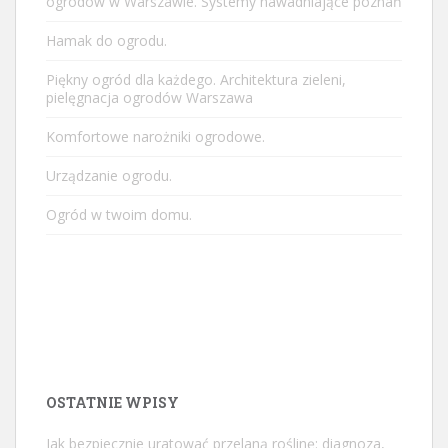
ogrodów w Warszawie. Systemy nawadniające poznań
Hamak do ogrodu.
Piękny ogród dla każdego. Architektura zieleni,
pielęgnacja ogrodów Warszawa
Komfortowe narożniki ogrodowe.
Urządzanie ogrodu.
Ogród w twoim domu.
OSTATNIE WPISY
Jak bezpiecznie uratować przelaną roślinę: diagnoza,