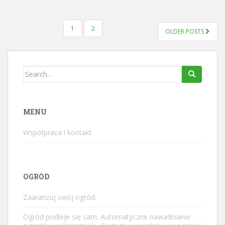
STRONICOWANIE
1
2
OLDER POSTS
WPISÓW
Search
for:
MENU
Współpraca i kontakt
OGRÓD
Zaaranżuj swój ogród.
Ogród podleje się sam. Automatyczne nawadnianie