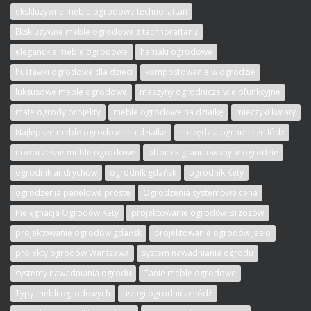
ekskluzywne meble ogrodowe technorattan
Ekskluzywne meble ogrodowe z technorattanu
eleganckie meble ogrodowe
hamaki ogrodowe
huśtawki ogrodowe dla dzieci
kompostowanie w ogrodzie
luksusowe meble ogrodowe
maszyny ogrodnicze wielofunkcyjne
małe ogrody projekty
meble ogrodowe na działkę
mieczyki kwiaty
Najlepsze meble ogrodowe na działkę
narzędzia ogrodnicze łódź
nowoczesne meble ogrodowe
obornik granulowany w ogrodzie
ogrodnik andrychów
ogrodnik gdańsk
ogrodnik Kęty
ogrodzenia panelowe proste
Ogrodzenia systemowe cena
Pielęgnacja Ogrodów Kęty
projektowanie ogrodów Brzozów
projektowanie ogrodów gdańsk
projektowanie ogrodów Jasło
projekty ogrodów Warszawa
system nawadniania ogrodu
systemy nawadniania ogrodu
Tanie meble ogrodowe
Typy mebli ogrodowych
usługi ogrodnicze łódź