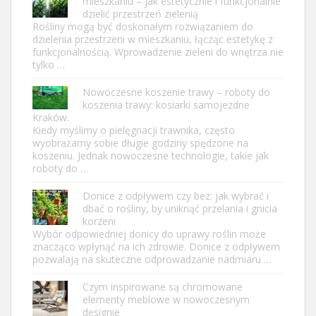
mieszkaniu – jak estetycznie i funkcjonalnie
dzielić przestrzeń zielenią
Rośliny mogą być doskonałym rozwiązaniem do
dzielenia przestrzeni w mieszkaniu, łącząc estetykę z
funkcjonalnością. Wprowadzenie zieleni do wnętrza nie
tylko …
Nowoczesne koszenie trawy – roboty do
koszenia trawy: kosiarki samojezdne
Kraków.
Kiedy myślimy o pielęgnacji trawnika, często
wyobrażamy sobie długie godziny spędzone na
koszeniu. Jednak nowoczesne technologie, takie jak
roboty do …
Donice z odpływem czy bez: jak wybrać i
dbać o rośliny, by uniknąć przelania i gnicia
korzeni
Wybór odpowiedniej donicy do uprawy roślin może
znacząco wpłynąć na ich zdrowie. Donice z odpływem
pozwalają na skuteczne odprowadzanie nadmiaru …
Czym inspirowane są chromowane
elementy meblowe w nowoczesnym
designie