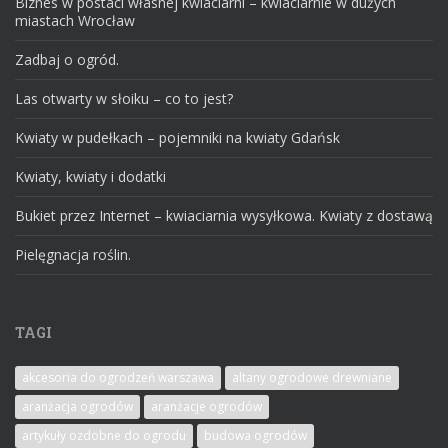
Biznes w postaci własnej kwiaciarni – kwiaciarnie w dużych
miastach Wrocław
Zadbaj o ogród.
Las otwarty w słoiku – co to jest?
Kwiaty w pudełkach – pojemniki na kwiaty Gdańsk
Kwiaty, kwiaty i dodatki
Bukiet przez Internet – kwiaciarnia wysyłkowa. Kwiaty z dostawą
Pielęgnacja roślin.
TAGI
akcesoria do ogrodzeń warszawa
altany ogrodowe drewniane
aranżacja ogrodów
aranżacje ogrodów
artykuły ozdobne do ogrodu
budowa ogrodów