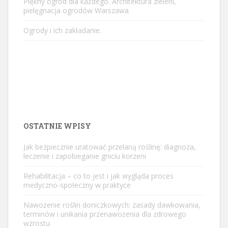
Piękny ogród dla każdego. Architektura zieleni,
pielęgnacja ogrodów Warszawa
Ogrody i ich zakładanie.
OSTATNIE WPISY
Jak bezpiecznie uratować przelaną roślinę: diagnoza,
leczenie i zapobieganie gniciu korzeni
Rehabilitacja – co to jest i jak wygląda proces
medyczno-społeczny w praktyce
Nawożenie roślin doniczkowych: zasady dawkowania,
terminów i unikania przenawożenia dla zdrowego
wzrostu