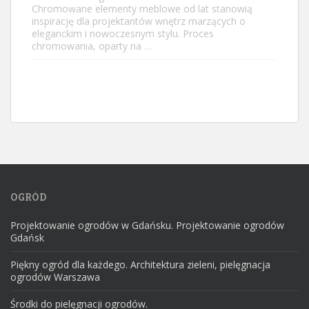
Chromowane elementy meblowe od lat stanowią
inspirację dla projektantów wnętrz marzących o
eleganckim i nowoczesnym stylu. Proces
chromowania, oparty na …
OGRÓD
Projektowanie ogrodów w Gdańsku. Projektowanie ogrodów
Gdańsk
Piękny ogród dla każdego. Architektura zieleni, pielęgnacja
ogrodów Warszawa
Środki do pielęgnacji ogrodów.