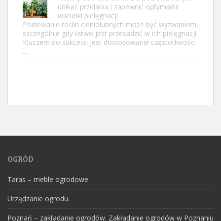
unikać przelania i zapewnić optymalne
warunki pielęgnacji
Podlewanie roślin cieniolubnych może być wyzwaniem,
szczególnie gdy łatwo jest przesadzić w ich pielęgnacji.
Kluczem do sukcesu jest dostosowanie częstotliwości
…
OGRÓD
Taras – meble ogrodowe.
Urządzanie ogrodu.
Poznań – zakładanie ogrodów. Zakładanie ogrodów w Poznaniu