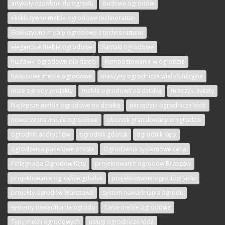
artykuły ozdobne do ogrodu
budowa ogrodów
ekskluzywne meble ogrodowe technorattan
Ekskluzywne meble ogrodowe z technorattanu
eleganckie meble ogrodowe
hamaki ogrodowe
huśtawki ogrodowe dla dzieci
kompostowanie w ogrodzie
luksusowe meble ogrodowe
maszyny ogrodnicze wielofunkcyjne
małe ogrody projekty
meble ogrodowe na działkę
mieczyki kwiaty
Najlepsze meble ogrodowe na działkę
narzędzia ogrodnicze łódź
nowoczesne meble ogrodowe
obornik granulowany w ogrodzie
ogrodnik andrychów
ogrodnik gdańsk
ogrodnik Kęty
ogrodzenia panelowe proste
Ogrodzenia systemowe cena
Pielęgnacja Ogrodów Kęty
projektowanie ogrodów Brzozów
projektowanie ogrodów gdańsk
projektowanie ogrodów Jasło
projekty ogrodów Warszawa
system nawadniania ogrodu
systemy nawadniania ogrodu
Tanie meble ogrodowe
Typy mebli ogrodowych
usługi ogrodnicze łódź