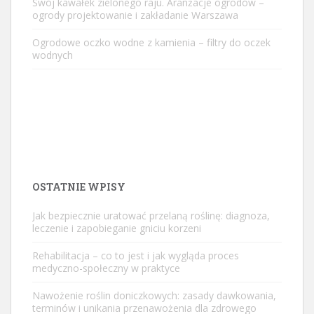
Swój kawałek zielonego raju. Aranżacje ogrodów –
ogrody projektowanie i zakładanie Warszawa
Ogrodowe oczko wodne z kamienia – filtry do oczek
wodnych
OSTATNIE WPISY
Jak bezpiecznie uratować przelaną roślinę: diagnoza,
leczenie i zapobieganie gniciu korzeni
Rehabilitacja – co to jest i jak wygląda proces
medyczno-społeczny w praktyce
Nawożenie roślin doniczkowych: zasady dawkowania,
terminów i unikania przenawożenia dla zdrowego