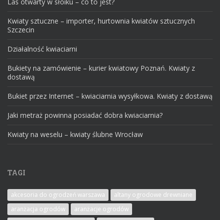
Las otwarty w słoiku – co to jest?
Kwiaty sztuczne – importer, hurtownia kwiatów sztucznych
Szczecin
Działalność kwiaciarni
Bukiety na zamówienie – kurier kwiatowy Poznań. Kwiaty z
dostawą
Bukiet przez Internet – kwiaciarnia wysyłkowa. Kwiaty z dostawą
Jaki metraż powinna posiadać dobra kwiaciarnia?
Kwiaty na weselu – kwiaty ślubne Wrocław
TAGI
akcesoria do ogrodzeń warszawa
altany ogrodowe drewniane
aranżacja ogrodów
aranżacje ogrodów