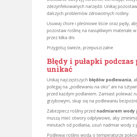
zdezynfekowanych narzędzi. Unikaj pozostaw
dalszych problemów zdrowotnych rośliny.
Usuwaj chore i pleśniowe liście oraz pędy, a
pozostaw roślinę na nasiąkliwym materiale 
przez kilka dni.
Przygotuj świeże, przepuszczalne
Błędy i pułapki podczas
unikać
Unikaj najczęstszych
błędów podlewania
, 
polegaj na „podlewaniu na oko” ani na szty
przed każdym podlaniem. Zamiast polewać na 
grzybowym, skup się na podlewaniu bezpośre
Zabezpiecz rośliny przed
nadmiarem wody
muszą mieć otwory odpływowe, aby zminimali
minutach od podlania, usuń nadmiar wody z p
Podlewaj rośliny wodą o temperaturze pokoj