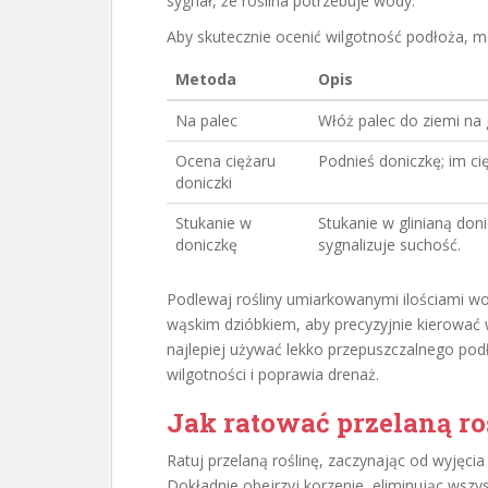
sygnał, że roślina potrzebuje wody.
Aby skutecznie ocenić wilgotność podłoża, 
Metoda
Opis
Na palec
Włóż palec do ziemi na g
Ocena ciężaru
Podnieś doniczkę; im ci
doniczki
Stukanie w
Stukanie w glinianą don
doniczkę
sygnalizuje suchość.
Podlewaj rośliny umiarkowanymi ilościami wo
wąskim dzióbkiem, aby precyzyjnie kierować
najlepiej używać lekko przepuszczalnego podło
wilgotności i poprawia drenaż.
Jak ratować przelaną ro
Ratuj przelaną roślinę, zaczynając od wyjęcia 
Dokładnie obejrzyj korzenie, eliminując wsz