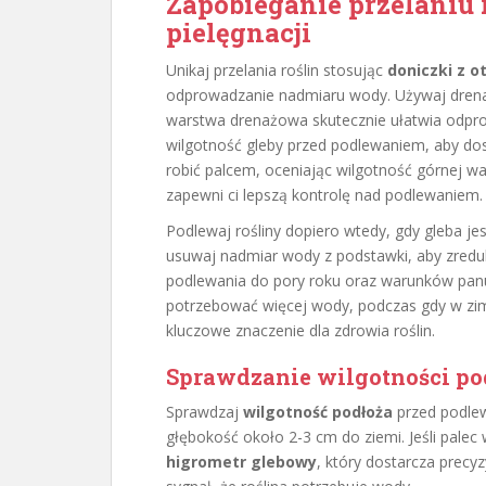
Zapobieganie przelaniu 
pielęgnacji
Unikaj przelania roślin stosując
doniczki z 
odprowadzanie nadmiaru wody. Używaj drenaż
warstwa drenażowa skutecznie ułatwia odpro
wilgotność gleby przed podlewaniem, aby do
robić palcem, oceniając wilgotność górnej wa
zapewni ci lepszą kontrolę nad podlewaniem.
Podlewaj rośliny dopiero wtedy, gdy gleba j
usuwaj nadmiar wody z podstawki, aby zredu
podlewania do pory roku oraz warunków panu
potrzebować więcej wody, podczas gdy w zim
kluczowe znaczenie dla zdrowia roślin.
Sprawdzanie wilgotności po
Sprawdzaj
wilgotność podłoża
przed podlew
głębokość około 2-3 cm do ziemi. Jeśli palec
higrometr glebowy
, który dostarcza precyz