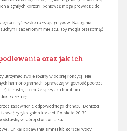
ienia zgniłych korzeni, ponieważ mogą prowadzić do
by ograniczyć ryzyko rozwoju grzybów. Następnie
w suchym i zacienionym miejscu, aby mogła przeschnąć
 podlewania oraz jak ich
aby utrzymać swoje rośliny w dobrej kondycji. Nie
wnych harmonogramach. Sprawdzaj wilgotność podłoża
liście roślin, co może sprzyjać chorobom
dnio w ziemię.
przez zapewnienie odpowiedniego drenażu. Doniczki
zować ryzyko gnicia korzeni. Po około 20-30
odstawki, w której stoi doniczka.
owej. Unikaj podawania zimnej lub gorącej wody,