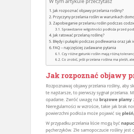
W tym artykule przeczytasz
Jak rozpoznać objawy przelania rośliny?
Przyczyny przelania roślin w warunkach do
Zapobieganie przelaniu roślin podczas codzie
Sprawdzanie wilgotności podłoża przed po
Jak ratować przelaną roślinę?
Błędy i pułapki podczas podlewania oraz jak i
FAQ – najczęściej zadawane pytania
Czy różne gatunki roślin mają różną tolera
Co zrobić, jeśli przelana roślina ma pleśń, a
Jak rozpoznać objawy pr
Rozpoznawaj objawy przelania rośliny, aby s
te najstarsze, to pierwszy sygnał przelania.
opadanie. Zwróć uwagę na
brązowe plamy
z
Nieregularności w wzroście, takie jak brak no
powierzchni podłoża może pojawić się
pleśń
W przypadku przelania liście mogą być
napuc
pęcherzyków. Złe samopoczucie rośliny jest 