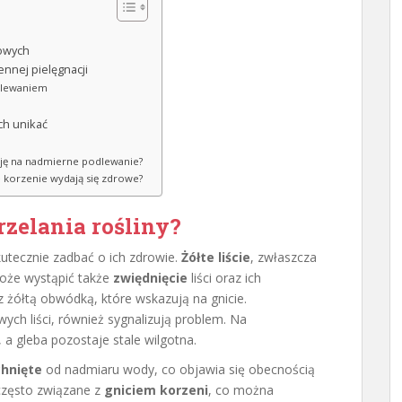
mowych
nnej pielęgnacji
dlewaniem
ch unikać
ncję na nadmierne podlewanie?
le korzenie wydają się zdrowe?
zelania rośliny?
kutecznie zadbać o ich zdrowie.
Żółte liście
, zwłaszcza
 Może wystąpić także
zwiędnięcie
liści oraz ich
 żółtą obwódką, które wskazują na gnicie.
wych liści, również sygnalizują problem. Na
, a gleba pozostaje stale wilgotna.
hnięte
od nadmiaru wody, co objawia się obecnością
często związane z
gniciem korzeni
, co można