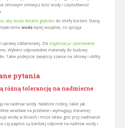
ie zimowym zmniejsz ilość wody i częstotliwość
.
ia, aby woda dotarła głęboko
do strefy korzeni. Staraj
 Dzięki temu
woda
lepiej wsiąknie, co sprzyja
h uprawy szklarniowej. Zła
organizacja i planowanie
iu. Wybierz odpowiednie materiały do budowy
lin. Takie podejście zwiększy szanse na zdrowy i obfity
ane pytania
ją różną tolerancję na nadmierne
ję na nadmiar wody. Niektóre rośliny, takie jak
gólnie wrażliwe na przelanie i wymagają starannej
nuje wodę w liściach i może łatwo gnić przy nadmiarze
ńska czy papirus są bardziej odporne na nadmiar wody i