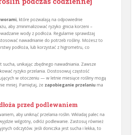
roślin podczas codziennej
otworami
, które pozwalają na odpowiednie
u, aby zminimalizować ryzyko gnicia korzeni –
wadzanie wody z podłoża. Regularnie sprawdzaj
stosować nawadnianie do potrzeb rośliny. Możesz to
rstwy podłoża, lub korzystać z higrometru, co
est sucha, unikając zbędnego nawadniania. Zawsze
kować ryzyko przelania. Dostosowuj częstość
jących w otoczeniu — w letnie miesiące rośliny mogą
ie mniej. Pamiętaj, że
zapobieganie przelaniu
ma
dłoża przed podlewaniem
aniem, aby uniknąć przelania roślin. Wkładaj palec na
 wyjdzie wilgotny, odłóż podlewanie. Zastosuj również
yjnych odczytów. Jeśli doniczka jest sucha i lekka, to