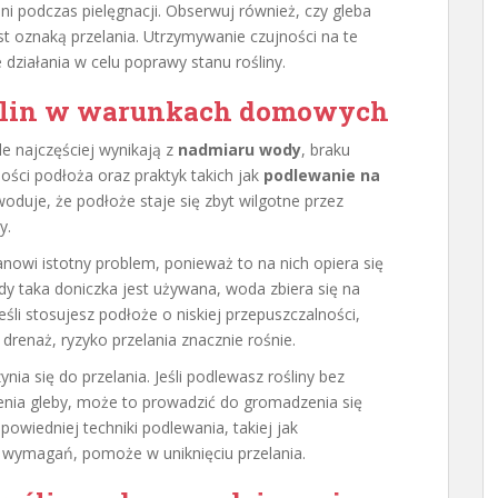
i podczas pielęgnacji. Obserwuj również, czy gleba
est oznaką przelania. Utrzymywanie czujności na te
iałania w celu poprawy stanu rośliny.
oślin w warunkach domowych
le najczęściej wynikają z
nadmiaru wody
, braku
ści podłoża oraz praktyk takich jak
podlewanie na
woduje, że podłoże staje się zbyt wilgotne przez
y.
owi istotny problem, ponieważ to na nich opiera się
y taka doniczka jest używana, woda zbiera się na
śli stosujesz podłoże o niskiej przepuszczalności,
drenaż, ryzyko przelania znacznie rośnie.
nia się do przelania. Jeśli podlewasz rośliny bez
enia gleby, może to prowadzić do gromadzenia się
wiedniej techniki podlewania, takiej jak
ej wymagań, pomoże w uniknięciu przelania.