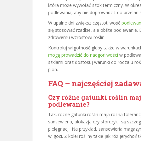
która może wywołać szok termiczny. W okres
podlewania, aby nie doprowadzić do przelania
W upalne dni zwiększ częstotliwość
podlewan
się stosować rzadkie, ale obfite podlewanie.
zdrowemu wzrostowi roślin.
Kontroluj wilgotność gleby także w warunkac
mogą prowadzić do nadgorliwości
w podlewan
szklarni oraz dostosuj warunki do rodzaju roś
plon.
FAQ – najczęściej zadaw
Czy różne gatunki roślin ma
podlewanie?
Tak, różne gatunki roślin mają różną toleranc
sansewieria, alokazja czy storczyki, są szcze
pielęgnacji. Na przykład, sansewieria magazy
wilgoci. Z kolei rośliny takie jak róż jerycho