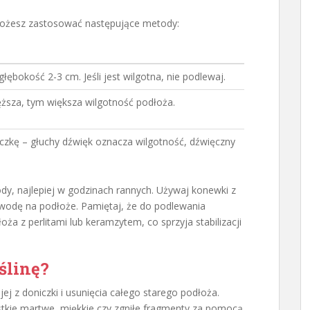
możesz zastosować następujące metody:
łębokość 2-3 cm. Jeśli jest wilgotna, nie podlewaj.
ęższa, tym większa wilgotność podłoża.
iczkę – głuchy dźwięk oznacza wilgotność, dźwięczny
dy, najlepiej w godzinach rannych. Używaj konewki z
 wodę na podłoże. Pamiętaj, że do podlewania
ża z perlitami lub keramzytem, co sprzyja stabilizacji
ślinę?
jej z doniczki i usunięcia całego starego podłoża.
ystkie martwe, miękkie czy zgniłe fragmenty za pomocą