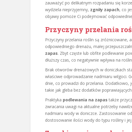
zauważyć po delikatnym rozpadaniu się korzen
wydziela nieprzyjemny,
zgniły zapach
, co j
objawy pomoże Ci podejmować odpowiednie dz
Przyczyny przelania r
Przyczyny przelania roślin są zróżnicowane, a
odpowiedniego drenażu, małej przepuszczalno
zapas
. Zbyt częste lub obfite podlewanie po
dłuższy czas, co negatywnie wpływa na roślin
Brak otworów drenażowych w doniczkach stan
właściwe odprowadzanie nadmiaru wilgoci. Gd
dnie, co prowadzi do przelania. Dodatkowo, je
takie jak gleba bez dodatków poprawiających 
Praktyka
podlewania na zapas
także przyczy
zwracania uwagi na aktualne potrzeby nawilż
nadmiaru wody w doniczce. Zastosowanie odpo
dostosowanie ilości wody do typu rośliny i j