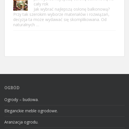
cały rok
Jak wybrać najlepszą osłonę balkonową?
Przy tak szerokim wyborze materiałów i rozwiązań,
decyzja ta może wydawać się skomplikowana. Od
naturalnych …
OGRÓD
Ogrody – budowa.
Eleganckie meble ogrodowe.
Aranżacja ogrodu.