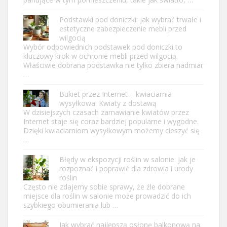
Podstawki pod doniczki: jak wybrać trwałe i
estetyczne zabezpieczenie mebli przed
wilgocią
Wybór odpowiednich podstawek pod doniczki to
kluczowy krok w ochronie mebli przed wilgocią.
Właściwie dobrana podstawka nie tylko zbiera nadmiar
…
Bukiet przez Internet – kwiaciarnia
wysyłkowa. Kwiaty z dostawą
W dzisiejszych czasach zamawianie kwiatów przez
Internet staje się coraz bardziej popularne i wygodne.
Dzięki kwiaciarniom wysyłkowym możemy cieszyć się
…
Błędy w ekspozycji roślin w salonie: jak je
rozpoznać i poprawić dla zdrowia i urody
roślin
Często nie zdajemy sobie sprawy, że źle dobrane
miejsce dla roślin w salonie może prowadzić do ich
szybkiego obumierania lub …
Jak wybrać najlepszą osłonę balkonową na