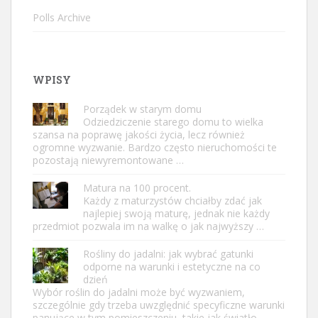
Polls Archive
WPISY
Porządek w starym domu
Odziedziczenie starego domu to wielka
szansa na poprawę jakości życia, lecz również
ogromne wyzwanie. Bardzo często nieruchomości te
pozostają niewyremontowane …
Matura na 100 procent.
Każdy z maturzystów chciałby zdać jak
najlepiej swoją maturę, jednak nie każdy
przedmiot pozwala im na walkę o jak najwyższy …
Rośliny do jadalni: jak wybrać gatunki
odporne na warunki i estetyczne na co
dzień
Wybór roślin do jadalni może być wyzwaniem,
szczególnie gdy trzeba uwzględnić specyficzne warunki
panujące w tym pomieszczeniu, takie jak światło, …