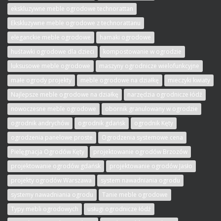
ekskluzywne meble ogrodowe technorattan
Ekskluzywne meble ogrodowe z technorattanu
eleganckie meble ogrodowe
hamaki ogrodowe
huśtawki ogrodowe dla dzieci
kompostowanie w ogrodzie
luksusowe meble ogrodowe
maszyny ogrodnicze wielofunkcyjne
małe ogrody projekty
meble ogrodowe na działkę
mieczyki kwiaty
Najlepsze meble ogrodowe na działkę
narzędzia ogrodnicze łódź
nowoczesne meble ogrodowe
obornik granulowany w ogrodzie
ogrodnik andrychów
ogrodnik gdańsk
ogrodnik Kęty
ogrodzenia panelowe proste
Ogrodzenia systemowe cena
Pielęgnacja Ogrodów Kęty
projektowanie ogrodów Brzozów
projektowanie ogrodów gdańsk
projektowanie ogrodów Jasło
projekty ogrodów Warszawa
system nawadniania ogrodu
systemy nawadniania ogrodu
Tanie meble ogrodowe
Typy mebli ogrodowych
usługi ogrodnicze łódź