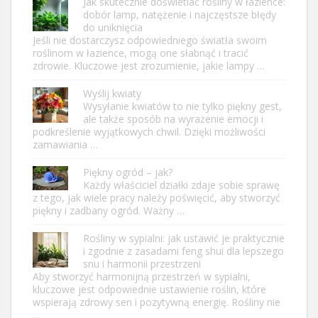
Jak skutecznie doświetlać rośliny w łazience:
dobór lamp, natężenie i najczęstsze błędy
do uniknięcia
Jeśli nie dostarczysz odpowiedniego światła swoim
roślinom w łazience, mogą one słabnąć i tracić
zdrowie. Kluczowe jest zrozumienie, jakie lampy …
Wyślij kwiaty
Wysyłanie kwiatów to nie tylko piękny gest,
ale także sposób na wyrażenie emocji i
podkreślenie wyjątkowych chwil. Dzięki możliwości
zamawiania …
Piękny ogród – jak?
Każdy właściciel działki zdaje sobie sprawę
z tego, jak wiele pracy należy poświęcić, aby stworzyć
piękny i zadbany ogród. Ważny …
Rośliny w sypialni: jak ustawić je praktycznie
i zgodnie z zasadami feng shui dla lepszego
snu i harmonii przestrzeni
Aby stworzyć harmonijną przestrzeń w sypialni,
kluczowe jest odpowiednie ustawienie roślin, które
wspierają zdrowy sen i pozytywną energię. Rośliny nie
…