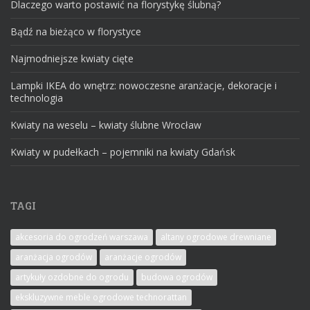
Dlaczego warto postawić na florystykę ślubną?
Bądź na bieżąco w florystyce
Najmodniejsze kwiaty cięte
Lampki IKEA do wnętrz: nowoczesne aranżacje, dekoracje i
technologia
Kwiaty na weselu – kwiaty ślubne Wrocław
Kwiaty w pudełkach – pojemniki na kwiaty Gdańsk
TAGI
akcesoria do ogrodzeń warszawa
altany ogrodowe drewniane
aranżacja ogrodów
aranżacje ogrodów
artykuły ozdobne do ogrodu
budowa ogrodów
ekskluzywne meble ogrodowe technorattan