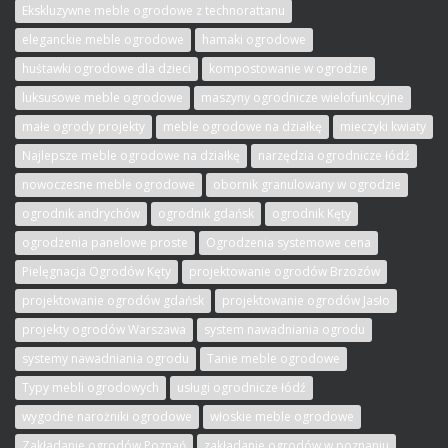
Ekskluzywne meble ogrodowe z technorattanu
eleganckie meble ogrodowe
hamaki ogrodowe
huśtawki ogrodowe dla dzieci
kompostowanie w ogrodzie
luksusowe meble ogrodowe
maszyny ogrodnicze wielofunkcyjne
małe ogrody projekty
meble ogrodowe na działkę
mieczyki kwiaty
Najlepsze meble ogrodowe na działkę
narzędzia ogrodnicze łódź
nowoczesne meble ogrodowe
obornik granulowany w ogrodzie
ogrodnik andrychów
ogrodnik gdańsk
ogrodnik Kęty
ogrodzenia panelowe proste
Ogrodzenia systemowe cena
Pielęgnacja Ogrodów Kęty
projektowanie ogrodów Brzozów
projektowanie ogrodów gdańsk
projektowanie ogrodów Jasło
projekty ogrodów Warszawa
system nawadniania ogrodu
systemy nawadniania ogrodu
Tanie meble ogrodowe
Typy mebli ogrodowych
usługi ogrodnicze łódź
wygodne narożniki ogrodowe
włoskie meble ogrodowe
Zakładanie ogrodów Poznań
zakładanie ogrodów w poznaniu