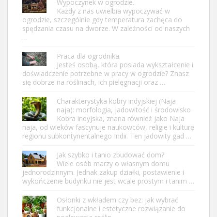
Wypoczynek w ogrodzie.
Każdy z nas uwielbia wypoczywać w
ogrodzie, szczególnie gdy temperatura zachęca do
spędzania czasu na dworze. W zależności od naszych
…
Praca dla ogrodnika.
Jesteś osobą, która posiada wykształcenie i
doświadczenie potrzebne w pracy w ogrodzie? Znasz
się dobrze na roślinach, ich pielęgnacji oraz …
Charakterystyka kobry indyjskiej (Naja
naja): morfologia, jadowitość i środowisko
Kobra indyjska, znana również jako Naja
naja, od wieków fascynuje naukowców, religie i kulturę
regionu subkontynentalnego Indii. Ten jadowity gad …
Jak szybko i tanio zbudować dom?
Wiele osób marzy o własnym domu
jednorodzinnym. Jednak zakup działki, postawienie i
wykończenie budynku nie jest wcale prostym i tanim …
Osłonki z wkładem czy bez: jak wybrać
funkcjonalne i estetyczne rozwiązanie do