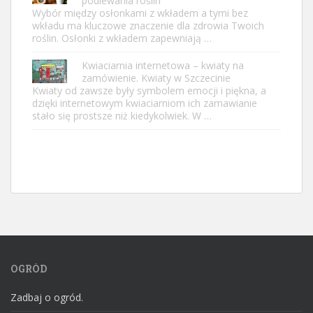
podlewania roślin
Wybór między osłonkami z wkładem a tymi bez
wkładu ma kluczowe znaczenie dla zdrowia Twoich
roślin. Osłonki z wkładem zapewniają …
Kwiaciarnia internetowa – kwiaty na
zamówienie. Kwiaty w Szczecinie
Kwiaty od zawsze były symbolem emocji i piękna, a
dzięki internetowym kwiaciarniom ich zamawianie
stało się prostsze niż kiedykolwiek. W …
OGRÓD
Zadbaj o ogród.