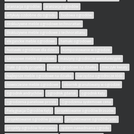
aranżacja ogrodów
aranżacje ogrodów
artykuły ozdobne do ogrodu
budowa ogrodów
ekskluzywne meble ogrodowe technorattan
Ekskluzywne meble ogrodowe z technorattanu
eleganckie meble ogrodowe
hamaki ogrodowe
huśtawki ogrodowe dla dzieci
kompostowanie w ogrodzie
luksusowe meble ogrodowe
maszyny ogrodnicze wielofunkcyjne
małe ogrody projekty
meble ogrodowe na działkę
mieczyki kwiaty
Najlepsze meble ogrodowe na działkę
narzędzia ogrodnicze łódź
nowoczesne meble ogrodowe
obornik granulowany w ogrodzie
ogrodnik andrychów
ogrodnik gdańsk
ogrodnik Kęty
ogrodzenia panelowe proste
Ogrodzenia systemowe cena
Pielęgnacja Ogrodów Kęty
projektowanie ogrodów Brzozów
projektowanie ogrodów gdańsk
projektowanie ogrodów Jasło
projekty ogrodów Warszawa
system nawadniania ogrodu