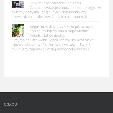
Dokumenty potrzebne od zaraz
Czasami sytuacje zmuszają nas do tego, że
musimy pozyskać nagle jakieś dokumenty czy
potwierdzenia. Niestety, kiedy ich nie mamy, to …
Regał na rośliny przy oknie: jak ustawić
donice, by każda miała odpowiednie
światło i łatwy dostęp
Optymalne ustawienie regału na rośliny przy oknie
może zadecydować o zdrowiu i wzroście Twoich
roślin. Aby zapewnić każdej donicy odpowiednią …
OGRÓD