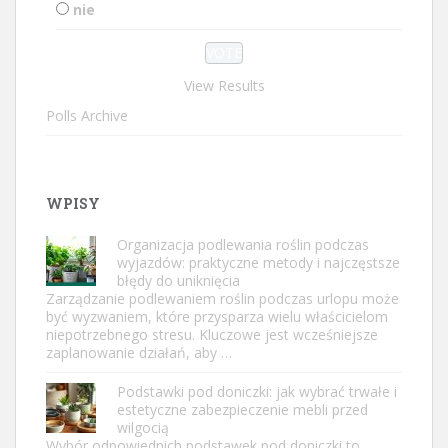
nie
View Results
Polls Archive
WPISY
Organizacja podlewania roślin podczas
wyjazdów: praktyczne metody i najczęstsze
błędy do uniknięcia
Zarządzanie podlewaniem roślin podczas urlopu może
być wyzwaniem, które przysparza wielu właścicielom
niepotrzebnego stresu. Kluczowe jest wcześniejsze
zaplanowanie działań, aby …
Podstawki pod doniczki: jak wybrać trwałe i
estetyczne zabezpieczenie mebli przed
wilgocią
Wybór odpowiednich podstawek pod doniczki to