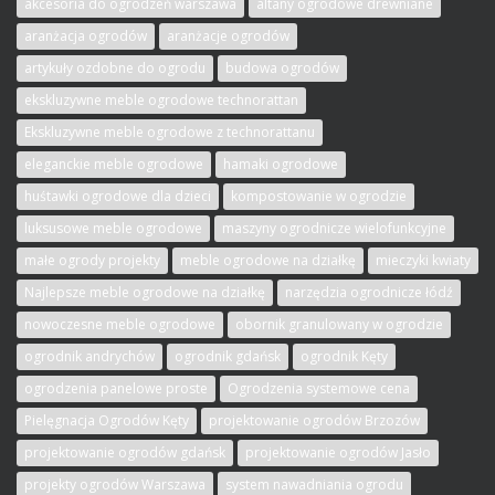
akcesoria do ogrodzeń warszawa
altany ogrodowe drewniane
aranżacja ogrodów
aranżacje ogrodów
artykuły ozdobne do ogrodu
budowa ogrodów
ekskluzywne meble ogrodowe technorattan
Ekskluzywne meble ogrodowe z technorattanu
eleganckie meble ogrodowe
hamaki ogrodowe
huśtawki ogrodowe dla dzieci
kompostowanie w ogrodzie
luksusowe meble ogrodowe
maszyny ogrodnicze wielofunkcyjne
małe ogrody projekty
meble ogrodowe na działkę
mieczyki kwiaty
Najlepsze meble ogrodowe na działkę
narzędzia ogrodnicze łódź
nowoczesne meble ogrodowe
obornik granulowany w ogrodzie
ogrodnik andrychów
ogrodnik gdańsk
ogrodnik Kęty
ogrodzenia panelowe proste
Ogrodzenia systemowe cena
Pielęgnacja Ogrodów Kęty
projektowanie ogrodów Brzozów
projektowanie ogrodów gdańsk
projektowanie ogrodów Jasło
projekty ogrodów Warszawa
system nawadniania ogrodu