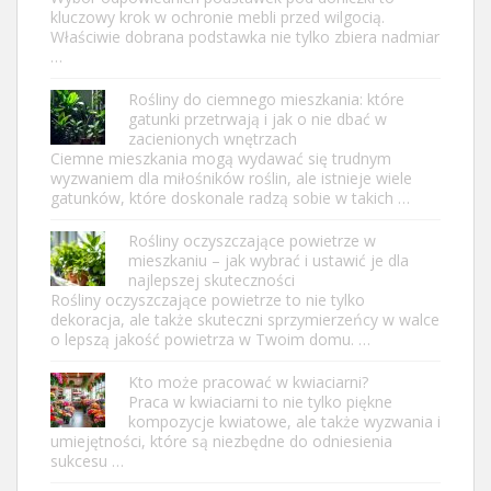
kluczowy krok w ochronie mebli przed wilgocią.
Właściwie dobrana podstawka nie tylko zbiera nadmiar
…
Rośliny do ciemnego mieszkania: które
gatunki przetrwają i jak o nie dbać w
zacienionych wnętrzach
Ciemne mieszkania mogą wydawać się trudnym
wyzwaniem dla miłośników roślin, ale istnieje wiele
gatunków, które doskonale radzą sobie w takich …
Rośliny oczyszczające powietrze w
mieszkaniu – jak wybrać i ustawić je dla
najlepszej skuteczności
Rośliny oczyszczające powietrze to nie tylko
dekoracja, ale także skuteczni sprzymierzeńcy w walce
o lepszą jakość powietrza w Twoim domu. …
Kto może pracować w kwiaciarni?
Praca w kwiaciarni to nie tylko piękne
kompozycje kwiatowe, ale także wyzwania i
umiejętności, które są niezbędne do odniesienia
sukcesu …