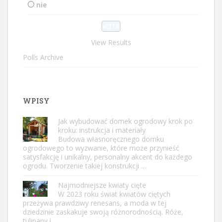
nie
View Results
Polls Archive
WPISY
Jak wybudować domek ogrodowy krok po
kroku: instrukcja i materiały
Budowa własnoręcznego domku
ogrodowego to wyzwanie, które może przynieść
satysfakcję i unikalny, personalny akcent do każdego
ogrodu. Tworzenie takiej konstrukcji …
Najmodniejsze kwiaty cięte
W 2023 roku świat kwiatów ciętych
przeżywa prawdziwy renesans, a moda w tej
dziedzinie zaskakuje swoją różnorodnością. Róże,
tulipany i …