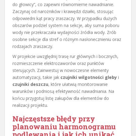
do głowicy”, co zapewni równomierne nawadnianie.
Zaczynaj od narożników i krawędzi działki, stosując
odpowiedni kąt pracy zraszaczy. W przypadku dużych
obszarów podziel system na sekcje, aby suma poboru
wody nie przekraczała wydajności źródła wody. Zrób
osobne sekcje dla stref o różnym nasłonecznieniu oraz
rodzajach zraszaczy.
W projekcie uwzględnij trasę rur głównych i bocznych,
rozmieszczenie elektrozaworów oraz punktów
sterujących. Zainwestuj w nowoczesne elementy
automatyzacji, takie jak
czujniki wilgotności gleby
i
czujniki deszczu
, które ułatwią monitorowanie
warunków i podniosą efektywność nawadniania. Na
końcu przygotuj listę zakupów dla elementów do
realizacji projektu.
Najczęstsze błędy przy
planowaniu harmonogramu
podlewania i jak ich unikać