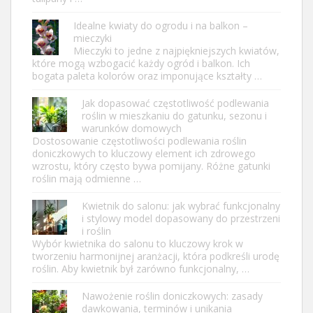
Idealne kwiaty do ogrodu i na balkon –
mieczyki
Mieczyki to jedne z najpiękniejszych kwiatów,
które mogą wzbogacić każdy ogród i balkon. Ich
bogata paleta kolorów oraz imponujące kształty …
Jak dopasować częstotliwość podlewania
roślin w mieszkaniu do gatunku, sezonu i
warunków domowych
Dostosowanie częstotliwości podlewania roślin
doniczkowych to kluczowy element ich zdrowego
wzrostu, który często bywa pomijany. Różne gatunki
roślin mają odmienne …
Kwietnik do salonu: jak wybrać funkcjonalny
i stylowy model dopasowany do przestrzeni
i roślin
Wybór kwietnika do salonu to kluczowy krok w
tworzeniu harmonijnej aranżacji, która podkreśli urodę
roślin. Aby kwietnik był zarówno funkcjonalny, …
Nawożenie roślin doniczkowych: zasady
dawkowania, terminów i unikania