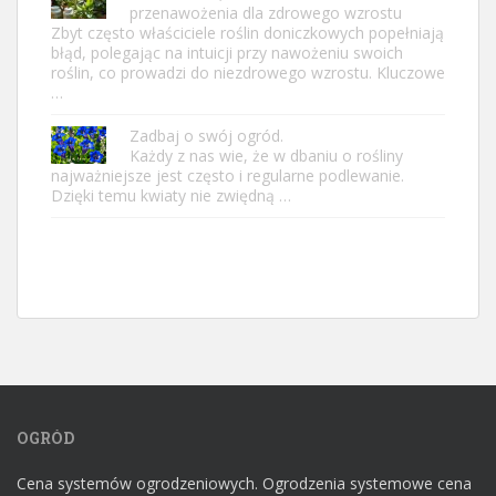
przenawożenia dla zdrowego wzrostu
Zbyt często właściciele roślin doniczkowych popełniają
błąd, polegając na intuicji przy nawożeniu swoich
roślin, co prowadzi do niezdrowego wzrostu. Kluczowe
…
Zadbaj o swój ogród.
Każdy z nas wie, że w dbaniu o rośliny
najważniejsze jest często i regularne podlewanie.
Dzięki temu kwiaty nie zwiędną …
OGRÓD
Cena systemów ogrodzeniowych. Ogrodzenia systemowe cena