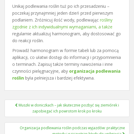
Unikaj podlewania roślin tuż po ich przesadzeniu –
poczekaj przynajmniej jeden dzień przed pierwszym
podlaniem. Zróżnicuj ilość wody, podlewając
rośliny
zgodnie z ich indywidualnymi wymaganiami, a także
regularnie aktualizuj harmonogram, aby dostosować go
do reakcji roślin.
Prowadź harmonogram w formie tabeli lub za pomocą
aplikacji, co ułatwi dostęp do informacji i przypomnienia
o terminach. Zapisuj także terminy nawożenia i inne
czynności pielęgnacyjne, aby
organizacja podlewania
roślin
była pełniejsza i bardziej efektywna.
Nawigacja
Muszki w doniczkach – jak skutecznie pozbyć się ziemiórek i
wpisu
zapobiegać ich powrotom krok po kroku
Organizacja podlewania roślin podczas wyjazdów: praktyczne
metody i najczęstsze błędy do uniknięcia