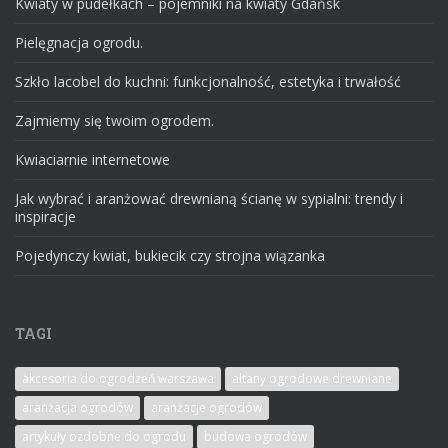
Kwiaty w pudełkach – pojemniki na kwiaty Gdańsk
Pielęgnacja ogrodu.
Szkło lacobel do kuchni: funkcjonalność, estetyka i trwałość
Zajmiemy się twoim ogrodem.
Kwiaciarnie internetowe
Jak wybrać i aranżować drewnianą ścianę w sypialni: trendy i
inspiracje
Pojedynczy kwiat, bukiecik czy strojna wiązanka
TAGI
akcesoria do ogrodzeń warszawa
altany ogrodowe drewniane
aranżacja ogrodów
aranżacje ogrodów
artykuły ozdobne do ogrodu
budowa ogrodów