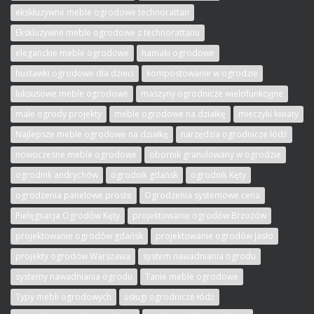
ekskluzywne meble ogrodowe technorattan
Ekskluzywne meble ogrodowe z technorattanu
eleganckie meble ogrodowe
hamaki ogrodowe
huśtawki ogrodowe dla dzieci
kompostowanie w ogrodzie
luksusowe meble ogrodowe
maszyny ogrodnicze wielofunkcyjne
małe ogrody projekty
meble ogrodowe na działkę
mieczyki kwiaty
Najlepsze meble ogrodowe na działkę
narzędzia ogrodnicze łódź
nowoczesne meble ogrodowe
obornik granulowany w ogrodzie
ogrodnik andrychów
ogrodnik gdańsk
ogrodnik Kęty
ogrodzenia panelowe proste
Ogrodzenia systemowe cena
Pielęgnacja Ogrodów Kęty
projektowanie ogrodów Brzozów
projektowanie ogrodów gdańsk
projektowanie ogrodów Jasło
projekty ogrodów Warszawa
system nawadniania ogrodu
systemy nawadniania ogrodu
Tanie meble ogrodowe
Typy mebli ogrodowych
usługi ogrodnicze łódź