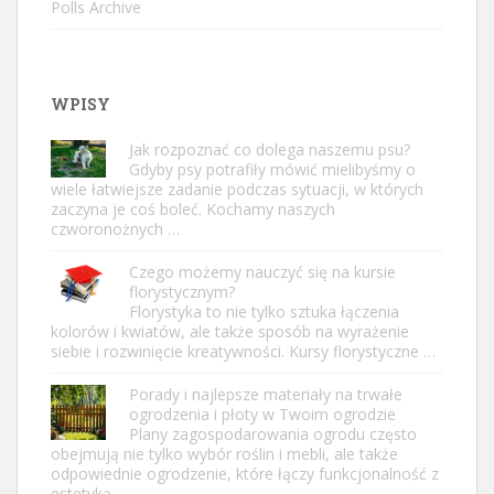
Polls Archive
WPISY
Jak rozpoznać co dolega naszemu psu?
Gdyby psy potrafiły mówić mielibyśmy o
wiele łatwiejsze zadanie podczas sytuacji, w których
zaczyna je coś boleć. Kochamy naszych
czworonożnych …
Czego możemy nauczyć się na kursie
florystycznym?
Florystyka to nie tylko sztuka łączenia
kolorów i kwiatów, ale także sposób na wyrażenie
siebie i rozwinięcie kreatywności. Kursy florystyczne …
Porady i najlepsze materiały na trwałe
ogrodzenia i płoty w Twoim ogrodzie
Plany zagospodarowania ogrodu często
obejmują nie tylko wybór roślin i mebli, ale także
odpowiednie ogrodzenie, które łączy funkcjonalność z
estetyką. …