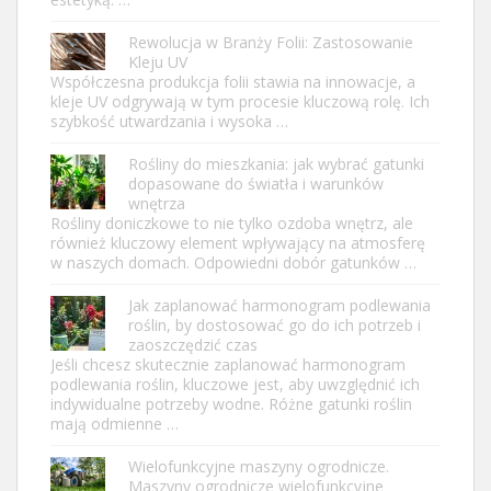
Rewolucja w Branży Folii: Zastosowanie
Kleju UV
Współczesna produkcja folii stawia na innowacje, a
kleje UV odgrywają w tym procesie kluczową rolę. Ich
szybkość utwardzania i wysoka …
Rośliny do mieszkania: jak wybrać gatunki
dopasowane do światła i warunków
wnętrza
Rośliny doniczkowe to nie tylko ozdoba wnętrz, ale
również kluczowy element wpływający na atmosferę
w naszych domach. Odpowiedni dobór gatunków …
Jak zaplanować harmonogram podlewania
roślin, by dostosować go do ich potrzeb i
zaoszczędzić czas
Jeśli chcesz skutecznie zaplanować harmonogram
podlewania roślin, kluczowe jest, aby uwzględnić ich
indywidualne potrzeby wodne. Różne gatunki roślin
mają odmienne …
Wielofunkcyjne maszyny ogrodnicze.
Maszyny ogrodnicze wielofunkcyjne