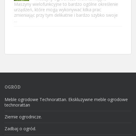
Maszyny wielofunkcyjne to bardzo ogólne określenie
urządzeń, które mogą wykonywać kilka prac
zmieniając przy tym delikatnie i bardzo szybko swoje
…
OGRÓD
Meble ogrodowe Technorattan. Ekskluzywne meble ogrodowe
technorattan
Ziemie ogrodnicze.
Zadbaj o ogród.