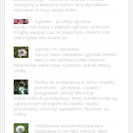
dostajemy w Internecie bardzo dużo wyszukiwań.
Hurtownie te mają bardzo dobre …
Ogródek – projekty ogrodów.
Każdy z nas marzy o pięknym ogrodzie, w którym
mógłby spędzać czas ze znajomymi i bliskimi oraz
odpoczywać wieczorami po …
Ogrody i ich zakładanie.
Słysząc hasło zakładanie ogrodów Bielsko
wielu z nas wyobraża sobie sadzenie
kwiatów lub sianie trawy na działce. Jednak istnieją
osoby, …
Rośliny do przedpokoju w cieniu i wąskiej
przestrzeni – jak wybrać, ustawić i
pielęgnować zielone dekoracje
Wybór roślin do przedpokoju, który charakteryzuje się
ograniczonym dostępem do światła i wąską
przestrzenią, może być wyzwaniem. Kluczowe są
rośliny …
Podstawowy asortyment kwiaciarni
Kwiaciarnia to nie tylko miejsce, gdzie