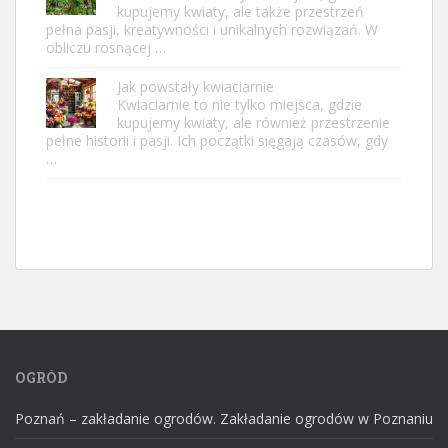
kupujemy kwiaty, ale także przestrzeń
pełna pasji, kreatywności i unikalnych rozwiązań. W
obliczu rosnącej …
Jak powstały kwiaciarnie
Kwiaciarnie to nie tylko miejsca, gdzie
kupujemy kwiaty, ale również przestrzenie
pełne historii i pasji. Ich początki sięgają czasów, gdy
…
OGRÓD
Poznań – zakładanie ogrodów. Zakładanie ogrodów w Poznaniu