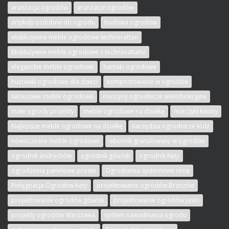
aranżacja ogrodów
aranżacje ogrodów
artykuły ozdobne do ogrodu
budowa ogrodów
ekskluzywne meble ogrodowe technorattan
Ekskluzywne meble ogrodowe z technorattanu
eleganckie meble ogrodowe
hamaki ogrodowe
huśtawki ogrodowe dla dzieci
kompostowanie w ogrodzie
luksusowe meble ogrodowe
maszyny ogrodnicze wielofunkcyjne
małe ogrody projekty
meble ogrodowe na działkę
mieczyki kwiaty
Najlepsze meble ogrodowe na działkę
narzędzia ogrodnicze łódź
nowoczesne meble ogrodowe
obornik granulowany w ogrodzie
ogrodnik andrychów
ogrodnik gdańsk
ogrodnik Kęty
ogrodzenia panelowe proste
Ogrodzenia systemowe cena
Pielęgnacja Ogrodów Kęty
projektowanie ogrodów Brzozów
projektowanie ogrodów gdańsk
projektowanie ogrodów Jasło
projekty ogrodów Warszawa
system nawadniania ogrodu