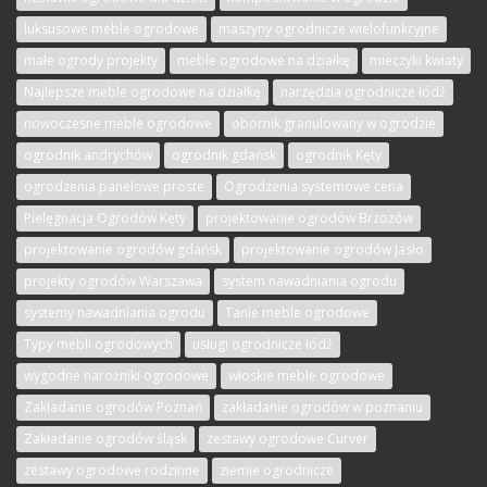
luksusowe meble ogrodowe
maszyny ogrodnicze wielofunkcyjne
małe ogrody projekty
meble ogrodowe na działkę
mieczyki kwiaty
Najlepsze meble ogrodowe na działkę
narzędzia ogrodnicze łódź
nowoczesne meble ogrodowe
obornik granulowany w ogrodzie
ogrodnik andrychów
ogrodnik gdańsk
ogrodnik Kęty
ogrodzenia panelowe proste
Ogrodzenia systemowe cena
Pielęgnacja Ogrodów Kęty
projektowanie ogrodów Brzozów
projektowanie ogrodów gdańsk
projektowanie ogrodów Jasło
projekty ogrodów Warszawa
system nawadniania ogrodu
systemy nawadniania ogrodu
Tanie meble ogrodowe
Typy mebli ogrodowych
usługi ogrodnicze łódź
wygodne narożniki ogrodowe
włoskie meble ogrodowe
Zakładanie ogrodów Poznań
zakładanie ogrodów w poznaniu
Zakładanie ogrodów śląsk
zestawy ogrodowe Curver
zestawy ogrodowe rodzinne
ziemie ogrodnicze