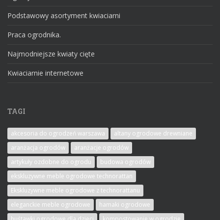
Podstawowy asortyment kwiaciarni
Praca ogrodnika.
Najmodniejsze kwiaty cięte
Kwiaciarnie internetowe
TAGI
akcesoria do ogrodzeń warszawa
altany ogrodowe drewniane
aranżacja ogrodów
aranżacje ogrodów
artykuły ozdobne do ogrodu
budowa ogrodów
ekskluzywne meble ogrodowe technorattan
Ekskluzywne meble ogrodowe z technorattanu
eleganckie meble ogrodowe
hamaki ogrodowe
huśtawki ogrodowe dla dzieci
kompostowanie w ogrodzie