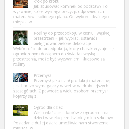
krok po kroku
Jak zbudować kominek od podstaw? To
wyzwanie, które wymaga precyzji, odpowiednich
materiałów i solidnego planu. Od wyboru idealnego
miejsca w …
Rośliny do przedpokoju w cieniu i wąskiej
przestrzeni – jak wybrać, ustawić i
pielęgnować zielone dekoracje
Wybór roślin do przedpokoju, który charakteryzuje się
ograniczonym dostępem do światła i wąską
przestrzenią, może być wyzwaniem. Kluczowe są
rośliny …
Przemysł
Przemysł jako dział produkcji materialnej
jest bardzo wymagający nawet w najdrobniejszych
szczegółach. Z pewnością wielu osobom przemysł
kojarzy się z …
Ogród dla dzieci.
Wielu właścicieli domów z ogrodami ma
dzieci w wieku przedszkolnym lub szkolnym.
Posiadanie dużej działki umożliwia nam stworzenie
miejsca, w …