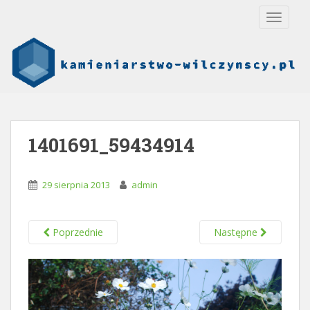
S
TOGGLE
k
i
p
t
o
m
a
i
1401691_59434914
n
c
o
29 sierpnia 2013
admin
n
t
e
Poprzednie
Następne
n
t