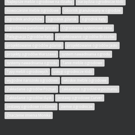
Najlepsze meble ogrodowe na działkę
narzędzia ogrodnicze łódź
nowoczesne meble ogrodowe
obornik granulowany w ogrodzie
ogrodnik andrychów
ogrodnik gdańsk
ogrodnik Kęty
ogrodzenia panelowe proste
Ogrodzenia systemowe cena
Pielęgnacja Ogrodów Kęty
projektowanie ogrodów Brzozów
projektowanie ogrodów gdańsk
projektowanie ogrodów Jasło
projekty ogrodów Warszawa
system nawadniania ogrodu
systemy nawadniania ogrodu
Tanie meble ogrodowe
Typy mebli ogrodowych
usługi ogrodnicze łódź
wygodne narożniki ogrodowe
włoskie meble ogrodowe
Zakładanie ogrodów Poznań
zakładanie ogrodów w poznaniu
Zakładanie ogrodów śląsk
zestawy ogrodowe Curver
zestawy ogrodowe rodzinne
ziemie ogrodnicze
Znaczenie imienia Monika