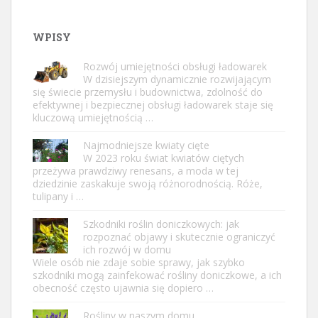
WPISY
Rozwój umiejętności obsługi ładowarek
W dzisiejszym dynamicznie rozwijającym
się świecie przemysłu i budownictwa, zdolność do
efektywnej i bezpiecznej obsługi ładowarek staje się
kluczową umiejętnością …
Najmodniejsze kwiaty cięte
W 2023 roku świat kwiatów ciętych
przeżywa prawdziwy renesans, a moda w tej
dziedzinie zaskakuje swoją różnorodnością. Róże,
tulipany i …
Szkodniki roślin doniczkowych: jak
rozpoznać objawy i skutecznie ograniczyć
ich rozwój w domu
Wiele osób nie zdaje sobie sprawy, jak szybko
szkodniki mogą zainfekować rośliny doniczkowe, a ich
obecność często ujawnia się dopiero …
Rośliny w naszym domu