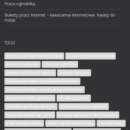
Praca ogrodnika.
Bukiety przez Internet – kwiaciarnia internetowa. Kwiaty do
Polski
TAGI
akcesoria do ogrodzeń warszawa
altany ogrodowe drewniane
aranżacja ogrodów
aranżacje ogrodów
artykuły ozdobne do ogrodu
budowa ogrodów
ekskluzywne meble ogrodowe technorattan
Ekskluzywne meble ogrodowe z technorattanu
eleganckie meble ogrodowe
hamaki ogrodowe
huśtawki ogrodowe dla dzieci
kompostowanie w ogrodzie
luksusowe meble ogrodowe
maszyny ogrodnicze wielofunkcyjne
małe ogrody projekty
meble ogrodowe na działkę
mieczyki kwiaty