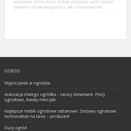
wyzwanie, które może jednak przynieść wiele radości
zarówno obdarowującemu, jak i solenizantowi. …
OGRÓD
Wypoczynek w ogrodzie.
Aranżacja małego ogródka – tarasy drewniane. Płoty
ogrodowe, kwiaty mieczyki
Najlepsze meble ogrodowe rattanowe. Zestawy ogrodowe
technorattan na taras – producent
Duży ogród.