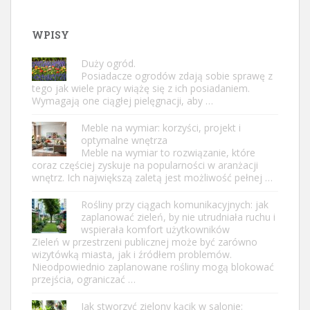
WPISY
Duży ogród.
Posiadacze ogrodów zdają sobie sprawę z
tego jak wiele pracy wiążę się z ich posiadaniem.
Wymagają one ciągłej pielęgnacji, aby …
Meble na wymiar: korzyści, projekt i
optymalne wnętrza
Meble na wymiar to rozwiązanie, które
coraz częściej zyskuje na popularności w aranżacji
wnętrz. Ich największą zaletą jest możliwość pełnej …
Rośliny przy ciągach komunikacyjnych: jak
zaplanować zieleń, by nie utrudniała ruchu i
wspierała komfort użytkowników
Zieleń w przestrzeni publicznej może być zarówno
wizytówką miasta, jak i źródłem problemów.
Nieodpowiednio zaplanowane rośliny mogą blokować
przejścia, ograniczać …
Jak stworzyć zielony kącik w salonie: