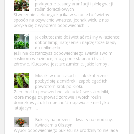
praktyczne zasady aranżacji i pielęgnacji
roślin doniczkowych
Stworzenie zielonego kącika w salonie to świetny
sposób na ożywienie wnętrza, jednak wielu z nas
boryka się z wyborem odpowiednich …
Jak skutecznie doświetlać rośliny w łazience:
dobór lamp, natężenie i najczęstsze błędy
do uniknięcia
Jeśli nie dostarczysz odpowiedniego światła swoim
roślinom w łazience, mogą one słabnąć i tracić
zdrowie. Kluczowe jest zrozumienie, jakie lampy …
Muszki w doniczkach – jak skutecznie
pozbyć się ziemiórek i zapobiegać ich
powrotom krok po kroku
Ziemiórki to powszechne, ale uciążliwe szkodniki,
które mogą zrujnować zdrowie Twoich roślin
doniczkowych. Ich obecność objawia się nie tylko
latającymi …
Bukiety na prezent – kwiaty na urodziny.
Kwiaciarnia Olsztyn
Wybór odpowiedniego bukietu na urodziny to nie lada