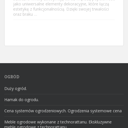
jako uniwersalne elementy dekoracyjne, które łączą
estetykę z funkcjonalnością. Dzięki swojej trwałości
oraz braku …
OGRÓD
Duży ogród.
Hamak do ogrodu.
Cena systemów ogrodzeniowych. Ogrodzenia systemowe cena
Meble ogrodowe wykonane z technorattanu. Ekskluzywne
meble ogrodowe z technorattanu