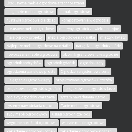
Ekskluzywne meble ogrodowe z technorattanu
eleganckie meble ogrodowe
hamaki ogrodowe
huśtawki ogrodowe dla dzieci
kompostowanie w ogrodzie
luksusowe meble ogrodowe
maszyny ogrodnicze wielofunkcyjne
małe ogrody projekty
meble ogrodowe na działkę
mieczyki kwiaty
Najlepsze meble ogrodowe na działkę
narzędzia ogrodnicze łódź
nowoczesne meble ogrodowe
obornik granulowany w ogrodzie
ogrodnik andrychów
ogrodnik gdańsk
ogrodnik Kęty
ogrodzenia panelowe proste
Ogrodzenia systemowe cena
Pielęgnacja Ogrodów Kęty
projektowanie ogrodów Brzozów
projektowanie ogrodów gdańsk
projektowanie ogrodów Jasło
projekty ogrodów Warszawa
system nawadniania ogrodu
systemy nawadniania ogrodu
Tanie meble ogrodowe
Typy mebli ogrodowych
usługi ogrodnicze łódź
wygodne narożniki ogrodowe
włoskie meble ogrodowe
Zakładanie ogrodów Poznań
zakładanie ogrodów w poznaniu