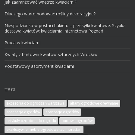
Jak zaaranżować wnętrze kwiaciarni?
Dlaczego warto hodować rośliny dekoracyjne?
Niespodzianka w postaci bukietu – przesyłki kwiatowe. Szybka
dostawa kwiatów: kwiaciarnia internetowa Poznań
Praca w kwiaciarni.
Kwiaty z hurtowni kwiatów sztucznych Wrocław
Podstawowy asortyment kwiaciarni
TAGI
akcesoria do ogrodzeń warszawa
altany ogrodowe drewniane
aranżacja ogrodów
aranżacje ogrodów
artykuły ozdobne do ogrodu
budowa ogrodów
ekskluzywne meble ogrodowe technorattan