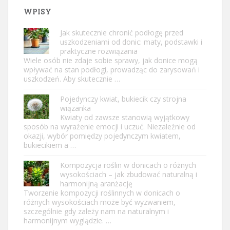
WPISY
Jak skutecznie chronić podłogę przed
uszkodzeniami od donic: maty, podstawki i
praktyczne rozwiązania
Wiele osób nie zdaje sobie sprawy, jak donice mogą
wpływać na stan podłogi, prowadząc do zarysowań i
uszkodzeń. Aby skutecznie …
Pojedynczy kwiat, bukiecik czy strojna
wiązanka
Kwiaty od zawsze stanowią wyjątkowy
sposób na wyrażenie emocji i uczuć. Niezależnie od
okazji, wybór pomiędzy pojedynczym kwiatem,
bukiecikiem a …
Kompozycja roślin w donicach o różnych
wysokościach – jak zbudować naturalną i
harmonijną aranżację
Tworzenie kompozycji roślinnych w donicach o
różnych wysokościach może być wyzwaniem,
szczególnie gdy zależy nam na naturalnym i
harmonijnym wyglądzie. …